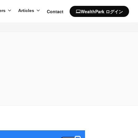
ers
Articles
Contact
WealthPark ログイン
computer