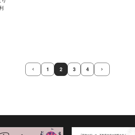
なり
利
1
2
3
4
keyboard_arrow_left
keyboard_arrow_right