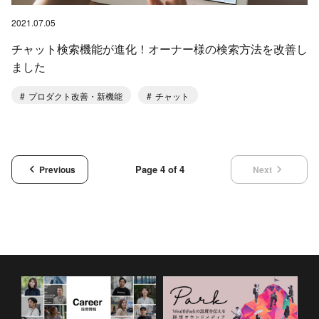
2021.07.05
チャット検索機能が進化！オーナー様の検索方法を改善し
ました
プロダクト改善・新機能
チャット
keyboard_arrow_left
keyboard_arrow_right
Page 4 of 4
Previous
Next