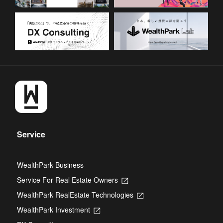
Service
WealthPark Business
Service For Real Estate Owners
Opens
in
WealthPark RealEstate Technologies
Opens
a
in
new
WealthPark Investment
Opens
a
tab
in
new