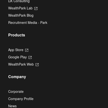
DX Consulting
a
tab
new
WealthPark Lab
Opens
tab
in
WealthPark Blog
a
new
Recruitment Media - Park
tab
Products
App Store
Opens
in
Google Play
Opens
a
in
new
WealthPark Web
Opens
a
tab
in
new
a
tab
Company
new
tab
Corporate
Company Profile
News