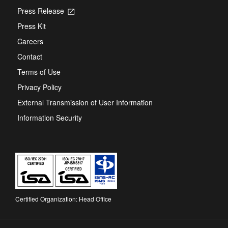
Press Release
Opens
in
Press Kit
a
new
Careers
tab
Contact
Terms of Use
Privacy Policy
External Transmission of User Information
Information Security
Certified Organization: Head Office