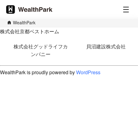
WealthPark
株式会社京都ベストホーム
投
株式会社グッドライフカ
貝沼建設株式会社
稿
ンパニー
ナ
ビ
WealthPark is proudly powered by
WordPress
ゲ
ー
シ
ョ
ン