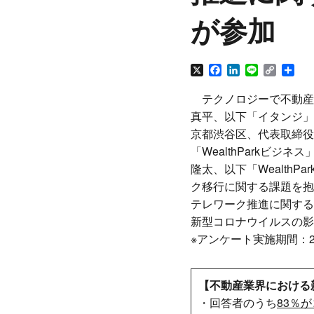
が参加
X
Facebook
LinkedIn
Line
Copy
共
Link
有
テクノロジーで不動産
真平、以下「イタンジ」
京都渋谷区、代表取締役
「WealthParkビジ
隆太、以下「Wealth
ク移行に関する課題を抱
テレワーク推進に関する
新型コロナウイルスの影
※アンケート実施期間：2
【不動産業界における
・回答者のうち
83％