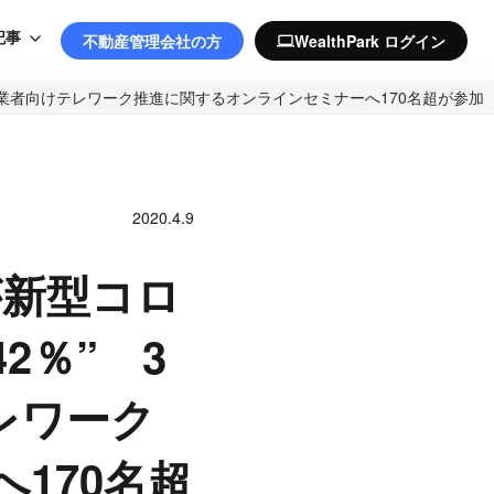
記事
不動産管理会社の方
WealthPark ログイン
computer
事業者向けテレワーク推進に関するオンラインセミナーへ170名超が参加
2020.4.9
が新型コロ
2％” 3
レワーク
170名超