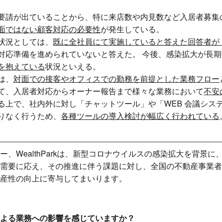
要請が出ていることから、特に来店数や内見数など入居者募集
面ではない顧客対応の必要性
が発生している。
状況としては、
既に全社員にて実施していると答えた回答者が 1
対応準備を進められていないと答えた。 今後、感染拡大が長
を抱えている
状況といえる。
は、
対面での接客やオフィスでの勤務を前提とした業務フロー
て、入居者対応からオーナー報告まで様々な業務において
不安
る上で、社内外に対し「チャットツール」や「WEB 会議システ
りなく行うため、
各種ツールの導入検討が幅広く行われている
、WealthParkは、新型コロナウイルスの感染拡大を背景に
需要に応え、その推進に伴う課題に対し、全国の不動産事業者
産性の向上に寄与してまいります。
よる業務への影響を感じていますか？