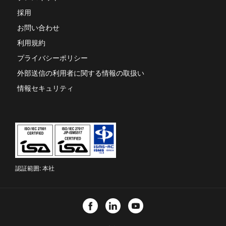
タ
採用
ブ
お問い合わせ
で
開
利用規約
き
ま
プライバシーポリシー
す
外部送信の利用者に関する情報の取扱い
情報セキュリティ
認証範囲: 本社