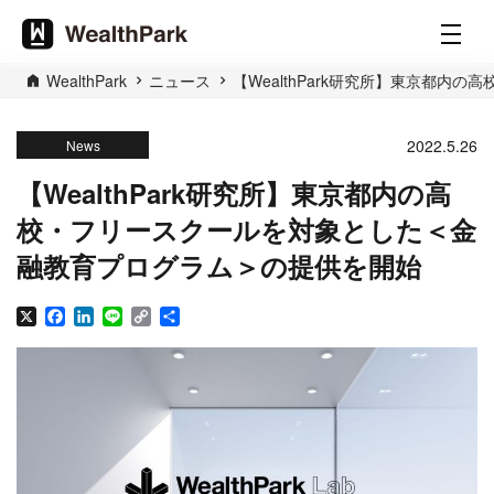
WealthPark
ニュース
【WealthPark研究所】東京都
2022.5.26
News
【WealthPark研究所】東京都内の高
校・フリースクールを対象とした＜金
融教育プログラム＞の提供を開始
X
Facebook
LinkedIn
Line
Copy
共
Link
有