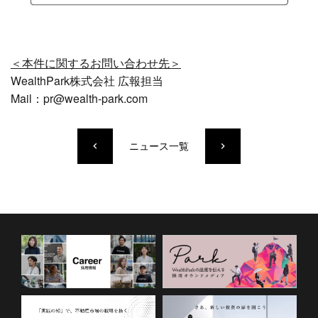
＜本件に関するお問い合わせ先＞
WealthPark株式会社 広報担当
Mail：pr@wealth-park.com
ニュース一覧
keyboard_arrow_left
keyboard_arrow_right