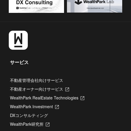
サービス
不動産管理会社向けサービス
不動産オーナー向けサービス
新
し
WealthPark RealEstate Technologies
新
い
し
タ
WealthPark Investment
新
い
ブ
し
タ
DXコンサルティング
で
い
ブ
開
タ
WealthPark研究所
新
で
き
ブ
し
開
ま