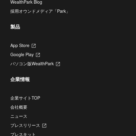
WealthPark Blog
で
い
き
す
開
タ
ま
採用オウンドメディア「Park」
き
ブ
す
ま
で
す
開
製品
き
ま
す
App Store
新
し
Google Play
新
い
し
タ
パソコン版WealthPark
新
い
ブ
し
タ
で
い
ブ
開
企業情報
タ
で
き
ブ
開
ま
で
き
す
開
企業サイトTOP
ま
き
す
会社概要
ま
す
ニュース
プレスリリース
新
し
プレスキット
い