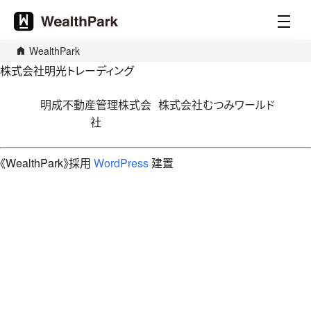
WealthPark
株式会社明光トレーディング
文
明成不動産管理株式会
株式会社むつみワールド
章
社
導
覽
《WealthPark》採用
WordPress
建置