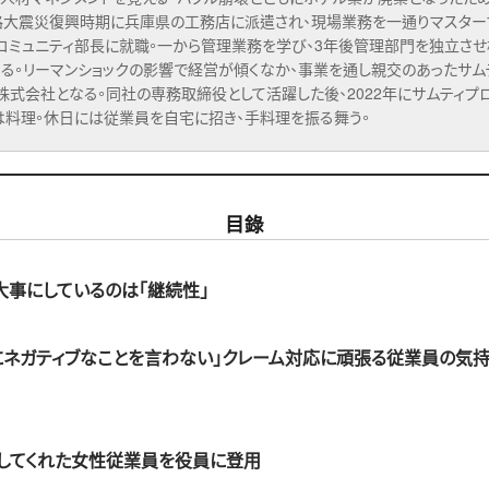
路大震災復興時期に兵庫県の工務店に派遣され、現場業務を一通りマスター
コミュニティ部長に就職。一から管理業務を学び、3年後管理部門を独立さ
る。リーマンショックの影響で経営が傾くなか、事業を通し親交のあったサ
株式会社となる。同社の専務取締役として活躍した後、2022年にサムティプ
は料理。休日には従業員を自宅に招き、手料理を振る舞う。
目錄
大事にしているのは「継続性」
にネガティブなことを言わない」クレーム対応に頑張る従業員の気
してくれた女性従業員を役員に登用