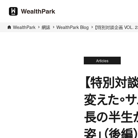
WealthPark
網誌
WealthPark Blog
【特別対談企画 VOL
Articles
【特別対談
変えた。
長の半生
姿」（後編