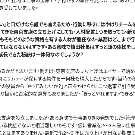
とって社内は仕事の宝庫で、手付かずの案件を見つけては「あの仕事
き受けていました。
い」と口だけなら誰でも言えるため、行動に移すにはやはりチーム
てきた東京支店の立ち上げにしても、人材配置１つを取っても、新
そもそもどのような資格を有する人材が適任なの、業務はどこまで行
くてはならないはずです。ある意味で植田社長はずっと頭の体操を
成長できた秘訣は一体何なのでしょうか？
るかだと思います。例えば、東京支店の立ち上げはエイヤーで始め
区内にサムティが保有する物件を十何棟も購入したからです。当時の
ィの役員から「やってみないか？」と声をかけられ、二つ返事で引き
り扱いに否定的な意見もありましたが、「きっとやれますよ。できる
京支店を設立しましたが、ある意味で仕事ありきの発想でした。管理
いる状態でないと相当難しいからです。仮に営業を2〜3人雇い仕事
とはまずありません。最低でも2〜3 年は売り上げが出ない期間も