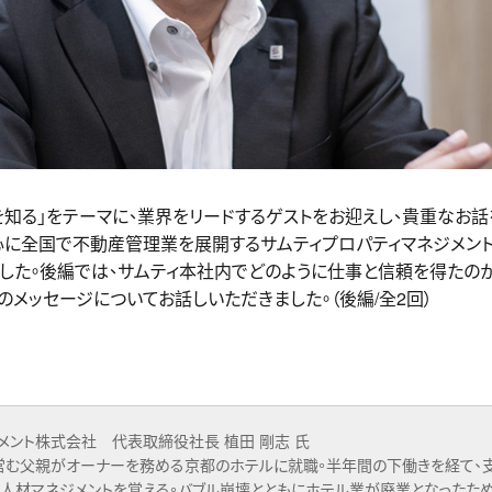
知る」をテーマに、業界をリードするゲストをお迎えし、貴重なお話
心に全国で不動産管理業を展開するサムティプロパティマネジメン
した。後編では、サムティ本社内でどのように仕事と信頼を得たの
メッセージについてお話しいただきました。（後編/全2回）
メント株式会社 代表取締役社長 植田 剛志 氏
営む父親がオーナーを務める京都のホテルに就職。半年間の下働きを経て、
人材マネジメントを覚える。バブル崩壊とともにホテル業が廃業となったた