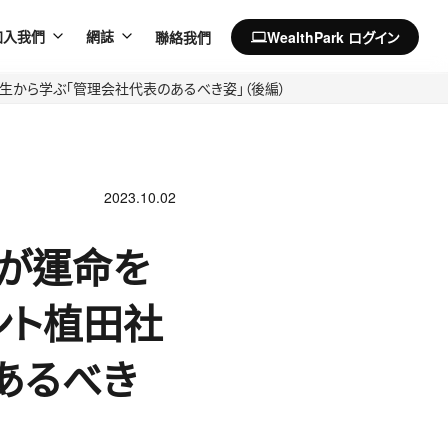
聯絡我們
WealthPark ログイン
加入我們
網誌
computer
半生から学ぶ「管理会社代表のあるべき姿」（後編）
2023.10.02
引が運命を
ント植田社
あるべき