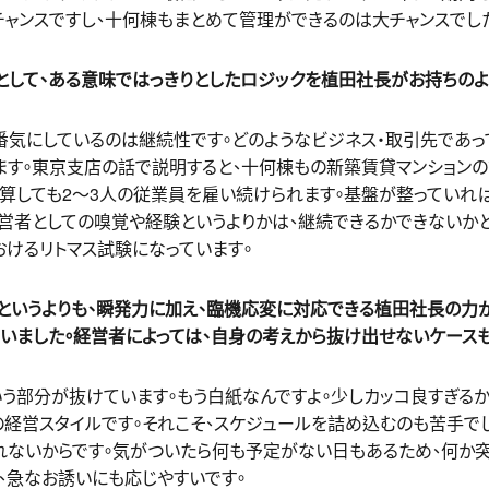
ャンスですし、十何棟もまとめて管理ができるのは大チャンスでし
として、ある意味ではっきりとしたロジックを植田社長がお持ちのよ
番気にしているのは継続性です。どのようなビジネス・取引先であっ
ます。東京支店の話で説明すると、十何棟もの新築賃貸マンションの
算しても2〜3人の従業員を雇い続けられます。基盤が整っていれ
営者としての嗅覚や経験というよりかは、継続できるかできないか
けるリトマス試験になっています。
というよりも、瞬発力に加え、臨機応変に対応できる植田社長の力
いました。経営者によっては、自身の考えから抜け出せないケースも
う部分が抜けています。もう白紙なんですよ。少しカッコ良すぎる
経営スタイルです。それこそ、スケジュールを詰め込むのも苦手で
れないからです。気がついたら何も予定がない日もあるため、何か
、急なお誘いにも応じやすいです。