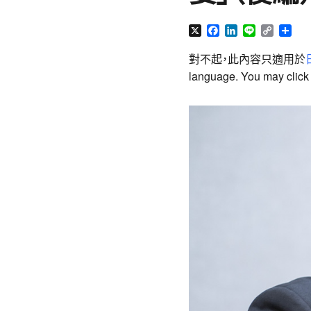
X
Facebook
LinkedIn
Line
Copy
分
Link
享
對不起，此內容只適用於
language. You may click t