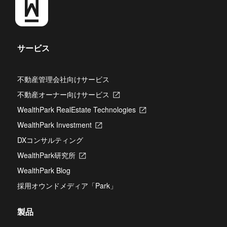
サービス
不動産管理会社向けサービス
不動産オーナー向けサービス
新
し
WealthPark RealEstate Technologies
新
い
し
タ
WealthPark Investment
新
い
ブ
し
タ
DXコンサルティング
で
い
ブ
開
タ
WealthPark研究所
新
で
き
ブ
し
開
ま
WealthPark Blog
で
い
き
す
開
タ
ま
採用オウンドメディア「Park」
き
ブ
す
ま
で
す
開
製品
き