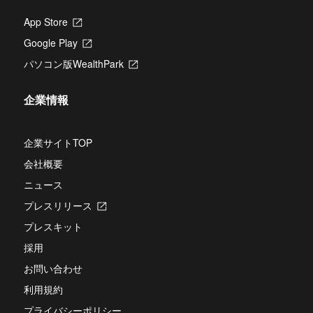
ま
す
App Store
新
し
Google Play
新
い
し
タ
パソコン版WealthPark
新
い
ブ
し
タ
で
い
ブ
開
企業情報
タ
で
き
ブ
開
ま
で
き
す
開
企業サイトTOP
ま
き
す
会社概要
ま
す
ニュース
プレスリリース
新
し
プレスキット
い
タ
採用
ブ
お問い合わせ
で
開
利用規約
き
ま
プライバシーポリシー