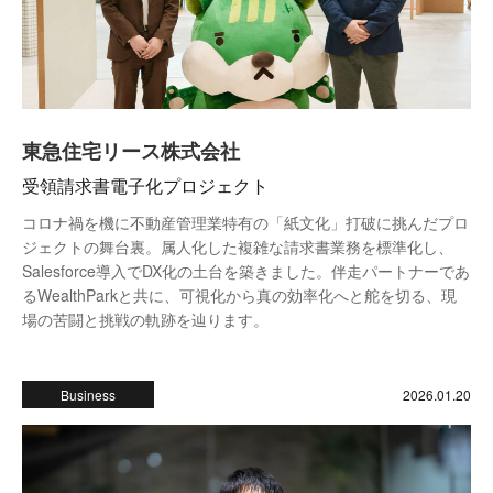
東急住宅リース株式会社
受領請求書電子化プロジェクト
コロナ禍を機に不動産管理業特有の「紙文化」打破に挑んだプロ
ジェクトの舞台裏。属人化した複雑な請求書業務を標準化し、
Salesforce導入でDX化の土台を築きました。伴走パートナーであ
るWealthParkと共に、可視化から真の効率化へと舵を切る、現
場の苦闘と挑戦の軌跡を辿ります。
Business
2026.01.20