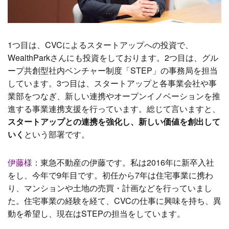
1つ目は、CVCによるスタートアップへの投資で、
WealthParkさんにも投資をしております。
2つ目は、グル
ープ共創型社内ベンチャー制度「STEP」の事務局を担当
しています。
3つ目は、スタートアップと各事業会社や事
業部をつなぎ、新しい連携やオープンイノベーションを推
進する事業連携支援を行っています。
総じて言いますと、
スタートアップとの連携を強化し、新しい価値を創出して
いく
という部署です。
伊藤様
：
東急不動産の伊藤です。私は2016年に新卒入社
をし、今年で9年目です。初任から7年は住宅事業に携わ
り、マンションや土地の売買・計画などを行っていまし
た。住宅事業の経験を経て、CVCの仕事に興味を持ち、異
動を希望し、現在はSTEPの担当をしています。