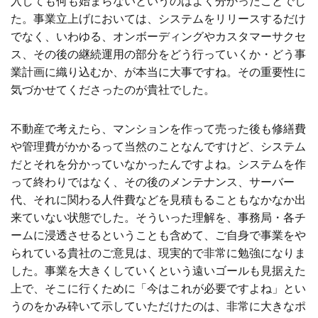
入しても何も始まらないというのはよく分かったことでし
た。事業立上げにおいては、システムをリリースするだけ
でなく、いわゆる、オンボーディングやカスタマーサクセ
ス、その後の継続運用の部分をどう行っていくか・どう事
業計画に織り込むか、が本当に大事ですね。その重要性に
気づかせてくださったのが貴社でした。
不動産で考えたら、マンションを作って売った後も修繕費
や管理費がかかるって当然のことなんですけど、システム
だとそれを分かっていなかったんですよね。システムを作
って終わりではなく、その後のメンテナンス、サーバー
代、それに関わる人件費などを見積もることもなかなか出
来ていない状態でした。
そういった理解を、事務局・各チ
ームに浸透させるということも含めて、ご自身で事業をや
られている貴社のご意見は、現実的で非常に勉強になりま
した。事業を大きくしていくという遠いゴールも見据えた
上で、そこに行くために「今はこれが必要ですよね」とい
うのをかみ砕いて示していただけたのは、非常に大きなポ