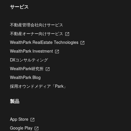
サービス
不動産管理会社向けサービス
不動産オーナー向けサービス
新
し
WealthPark RealEstate Technologies
新
い
し
タ
WealthPark Investment
新
い
ブ
し
タ
DXコンサルティング
で
い
ブ
開
タ
WealthPark研究所
新
で
き
ブ
し
開
ま
WealthPark Blog
で
い
き
す
開
タ
ま
採用オウンドメディア「Park」
き
ブ
す
ま
で
す
開
製品
き
ま
す
App Store
新
し
Google Play
新
い