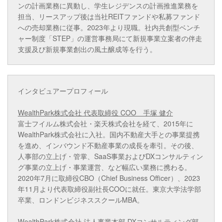
ンの計画業務に異動し、学生レジデンスの計画推進業務を
担当、リースアップ後は当社REITファンドや私募ファンド
への売却業務に従事。2023年より現職。社内共創型ベンチ
ャー制度「STEP」の運営事務局にて新規事業立案者の伴走
支援及び新規事業創出の風土醸成等を行う。
インタビュアープロフィール
WealthPark株式会社 代表取締役 COO 手塚 健介
富士フイルム株式会社・楽天株式会社を経て、2015年に
WealthPark株式会社に入社。国内不動産大手との事業提携
を進め、インバウンド不動産事業の成長を牽引。その後、
人事部の立上げ・管掌、SaaS事業およびDXコンサルティン
グ事業の立上げ・事業運営、など幅広い業務に携わる。
2020年7月に取締役CBO（Chief Business Officer）、2023
年11月より代表取締役副社長COOに就任。東京大学法学部
卒業、ロンドンビジネススクールMBA。
WealthPark株式会社 法人事業本部 DXコンサルティング部