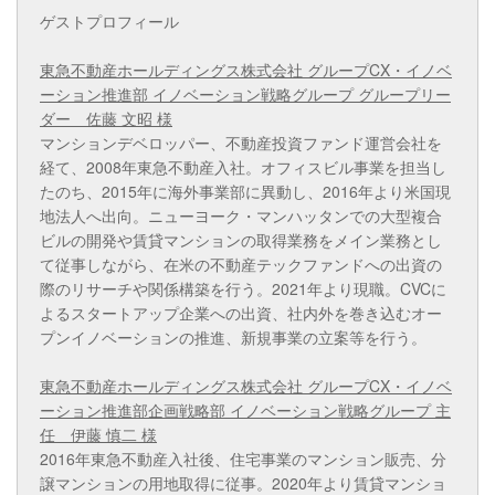
ゲストプロフィール
東急不動産ホールディングス株式会社 グループCX・イノベ
ーション推進部 イノベーション戦略グループ グループリー
ダー 佐藤 文昭 様
マンションデベロッパー、不動産投資ファンド運営会社を
経て、2008年東急不動産入社。オフィスビル事業を担当し
たのち、2015年に海外事業部に異動し、2016年より米国現
地法人へ出向。ニューヨーク・マンハッタンでの大型複合
ビルの開発や賃貸マンションの取得業務をメイン業務とし
て従事しながら、在米の不動産テックファンドへの出資の
際のリサーチや関係構築を行う。2021年より現職。CVCに
よるスタートアップ企業への出資、社内外を巻き込むオー
プンイノベーションの推進、新規事業の立案等を行う。
東急不動産ホールディングス株式会社 グループCX・イノベ
ーション推進部企画戦略部 イノベーション戦略グループ 主
任 伊藤 慎二 様
2016年東急不動産入社後、住宅事業のマンション販売、分
譲マンションの用地取得に従事。2020年より賃貸マンショ