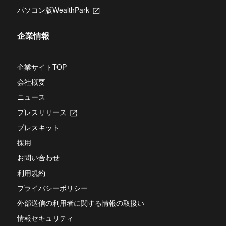
し
タ
パソコン版WealthPark
新
い
ブ
し
タ
で
い
ブ
開
企業情報
タ
で
き
ブ
開
ま
で
き
す
開
企業サイトTOP
ま
き
す
会社概要
ま
す
ニュース
プレスリリース
新
し
プレスキット
い
タ
採用
ブ
お問い合わせ
で
開
利用規約
き
ま
プライバシーポリシー
す
外部送信の利用者に関する情報の取扱い
情報セキュリティ