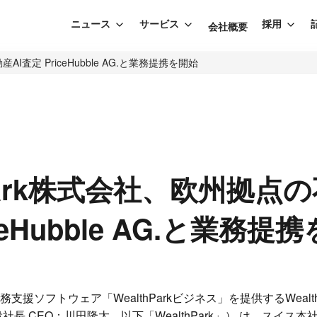
ニュース
サービス
採用
会社概要
AI査定 PriceHubble AG.と業務提携を開始
hPark株式会社、欧州拠点の
ceHubble AG.と業務提
ソフトウェア「WealthParkビジネス」を提供するWealth
 CEO：川田隆太、以下「WealthPark」） は、スイス本社のPri