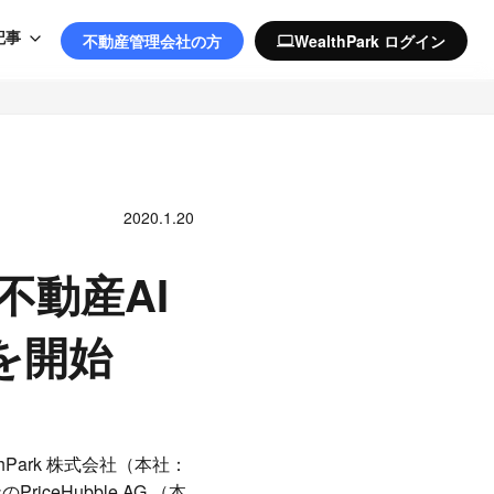
記事
不動産管理会社の方
WealthPark ログイン
computer
2020.1.20
不動産AI
携を開始
Park 株式会社（本社：
ceHubble AG.（本