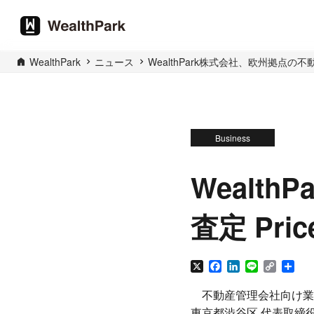
WealthPark
ニュース
WealthPark株式会社、欧州拠点の不動産
Business
Wealt
査定 Pri
X
Facebook
LinkedIn
Line
Copy
共
Link
有
不動産管理会社向け業務支援
東京都渋谷区 代表取締役社長