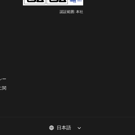
認証範囲: 本社
新
し
い
タ
ブ
で
開
き
ま
シー
す
に関
言
language