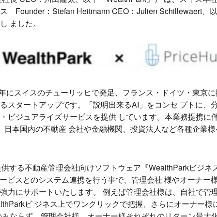
der：Stefan Heitmann CEO：Julien Schillewaert、
し ました。
、2016年にスイスのチューリッヒで発足、フランス・ドイツ・東京
るスタートアップです。「説明出来るAI」をコンセ プトに、
ビジュアライズサービスを提供 しています。本業務提携に伴い、W
連携して、日本国内の不動産 会社や金融機関、投資法人など各種企
提供する不動産管理会社向けソフトウェア『WealthParkビジネス』 
サービスとのシステム連携を行う事で、管理会社 様やオーナー
強力にサポートいたします。 例えば管理会社様は、自社で管
lthParkビ ジネス上でワンクリックで把握、さらにオーナー
のみならず、管理会社様、オーナー様それぞれのリターン最大化