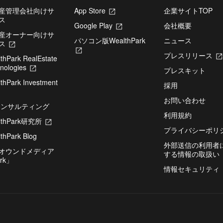
産管理会社向けサ
App Store
新
企業サイトTOP
ス
し
Google Play
新
会社概要
い
産オーナー向けサ
し
タ
パソコン版WealthPark
ニュース
ス
新
い
ブ
新
し
タ
で
プレスリリース
thPark RealEstate
し
い
ブ
開
nologies
新
い
タ
で
プレスキット
き
し
タ
ブ
開
thPark Investment
ま
い
ブ
採用
で
き
す
タ
で
開
ま
お問い合わせ
ブ
開
コンサルティング
き
す
で
き
ま
利用規約
lthPark研究所
開
新
ま
す
き
し
す
プライバシーポリ
thPark Blog
ま
い
外部送信の利用者
す
タ
オウンドメディア
する情報の取扱い
ブ
rk」
で
情報セキュリティ
開
き
ま
す