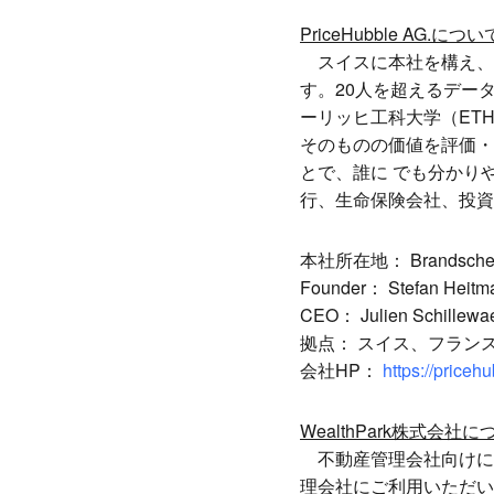
PriceHubble AG.につい
スイスに本社を構え、フ
す。20人を超えるデー
ーリッヒ工科大学（ET
そのものの価値を評価・
とで、誰に でも分かり
行、生命保険会社、投資
本社所在地： Brandschenkes
Founder： Stefan Heitm
CEO： Julien Schillewae
拠点： スイス、フラン
会社HP：
https://priceh
WealthPark株式会社に
不動産管理会社向けに
理会社にご利用いただい