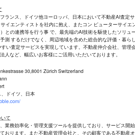
て
ランス、ドイツ他ヨーロッパ、日本において不動産AI査定サ
タサイエンティストを社内に抱え、またコン ピューターサイエ
H）との連携等を行う事 で、最先端のAI技術を駆使したソリュ
予測 するだけでなく、周辺地域を含めた総合的な評価・暮ら
やすい査定サービスを実現しています。不動産仲介会社、管理会
法人など、幅広いお客様にご活用いただいております。
trasse 30,8001 Zürich Switzerland
ann
rt
ス、ドイツ、日本
ubble.com/
ついて
、業務効率化・管理支援ツールを提供しており、サービス開始
ております。また不動産管理会社と、その顧客である不動産オ