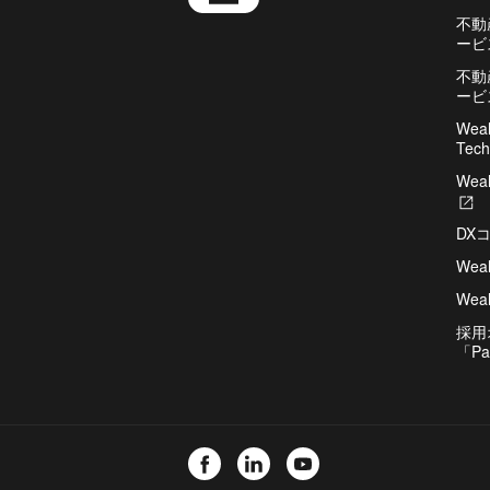
不動
ービ
不動
ービ
Weal
Tech
Weal
新
し
DX
い
タ
Wea
ブ
Weal
で
開
採用
き
「Pa
ま
す