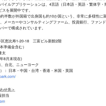
バイルアプリケーションは、4言語（日本語・英語・繁体字・
ビスを展開中です。
約半数が外国籍で出身国も約10か国という、非常に多様性に
、メーカーやコンサルティングファーム、投資銀行、ファンド
バーで構成されています。
区恵比寿1-20-18 三富ビル新館2階
資本準備金含む）
隆太
9年8月末現在)
港、台北、ニューヨーク
）： 日本・中国・台湾・香港・米国・英国
-park.com/
わせ先＞
広報担当
com