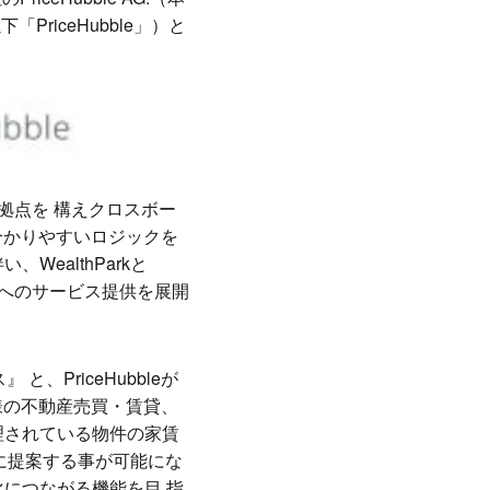
以下「PriceHubble」）と
に拠点を 構えクロスボー
分かりやすいロジックを
ealthParkと
業様へのサービス提供を展開
と、PriceHubbleが
様の不動産売買・賃貸、
理されている物件の家賃
様に提案する事が可能にな
につながる機能を目 指