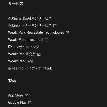
サービス
不動産管理会社向けサービス
不動産オーナー向けサービス
新
し
WealthPark RealEstate Technologies
新
い
し
タ
WealthPark Investment
新
い
ブ
し
タ
DXコンサルティング
で
い
ブ
開
タ
WealthPark研究所
新
で
き
ブ
し
開
ま
WealthPark Blog
で
い
き
す
開
タ
ま
採用オウンドメディア「Park」
き
ブ
す
ま
で
す
開
製品
き
ま
す
App Store
新
し
Google Play
新
い
し