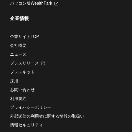
タ
パソコン版WealthPark
新
い
ブ
し
タ
で
い
ブ
開
企業情報
タ
で
き
ブ
開
ま
で
き
す
開
企業サイトTOP
ま
き
す
会社概要
ま
す
ニュース
プレスリリース
新
し
プレスキット
い
タ
採用
ブ
お問い合わせ
で
開
利用規約
き
ま
プライバシーポリシー
す
外部送信の利用者に関する情報の取扱い
情報セキュリティ