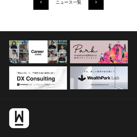
ニュース一覧
keyboard_arrow_left
keyboard_arrow_right