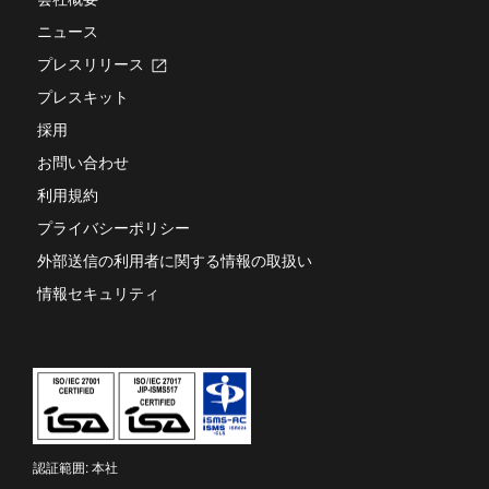
す
ニュース
プレスリリース
新
し
プレスキット
い
タ
採用
ブ
お問い合わせ
で
開
利用規約
き
ま
プライバシーポリシー
す
外部送信の利用者に関する情報の取扱い
情報セキュリティ
認証範囲: 本社