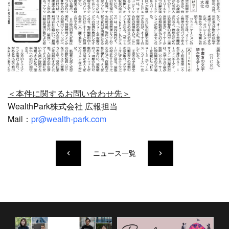
＜本件に関するお問い合わせ先＞
WealthPark株式会社 広報担当
Mail：
pr@wealth-park.com
ニュース一覧
keyboard_arrow_left
keyboard_arrow_right