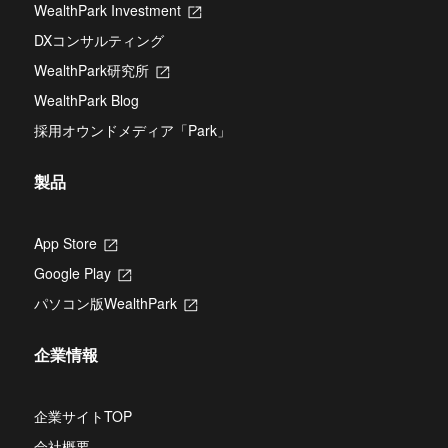
タ
WealthPark Investment
新
い
ブ
し
タ
DXコンサルティング
で
い
ブ
開
タ
WealthPark研究所
新
で
き
ブ
し
開
ま
WealthPark Blog
で
い
き
す
開
タ
ま
採用オウンドメディア「Park」
き
ブ
す
ま
で
す
開
製品
き
ま
す
App Store
新
し
Google Play
新
い
し
タ
パソコン版WealthPark
新
い
ブ
し
タ
で
い
ブ
開
企業情報
タ
で
き
ブ
開
ま
で
き
す
開
企業サイトTOP
ま
き
す
会社概要
ま