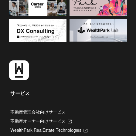
サービス
不動産管理会社向けサービス
不動産オーナー向けサービス
新
し
WealthPark RealEstate Technologies
新
い
し