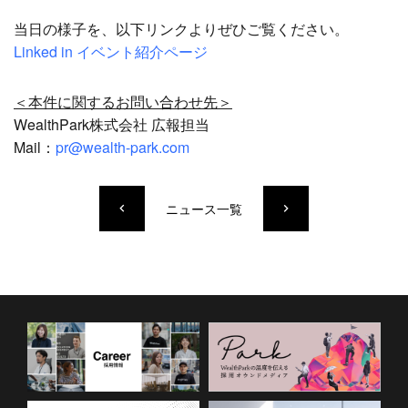
当日の様子を、以下リンクよりぜひご覧ください。
Linked in イベント紹介ページ
＜本件に関するお問い合わせ先＞
WealthPark株式会社 広報担当
Mail：
pr@wealth-park.com
ニュース一覧
keyboard_arrow_left
keyboard_arrow_right