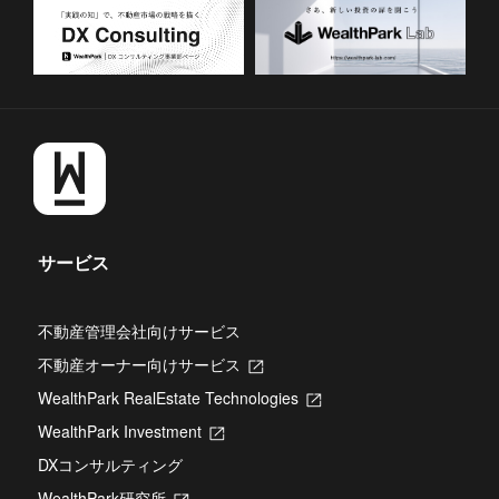
サービス
不動産管理会社向けサービス
不動産オーナー向けサービス
新
し
WealthPark RealEstate Technologies
新
い
し
タ
WealthPark Investment
新
い
ブ
し
タ
DXコンサルティング
で
い
ブ
開
タ
WealthPark研究所
新
で