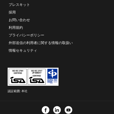
し
プレスキット
い
タ
採用
ブ
お問い合わせ
で
開
利用規約
き
ま
プライバシーポリシー
す
外部送信の利用者に関する情報の取扱い
情報セキュリティ
認証範囲: 本社