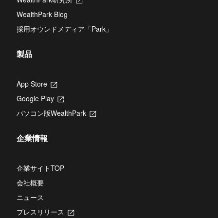
き
ブ
し
開
ま
WealthPark Blog
で
い
き
す
開
タ
ま
採用オウンドメディア「Park」
き
ブ
す
ま
で
す
開
製品
き
ま
す
App Store
新
し
Google Play
新
い
し
タ
パソコン版WealthPark
新
い
ブ
し
タ
で
い
ブ
開
企業情報
タ
で
き
ブ
開
ま
で
き
す
開
企業サイトTOP
ま
き
す
会社概要
ま
す
ニュース
プレスリリース
新