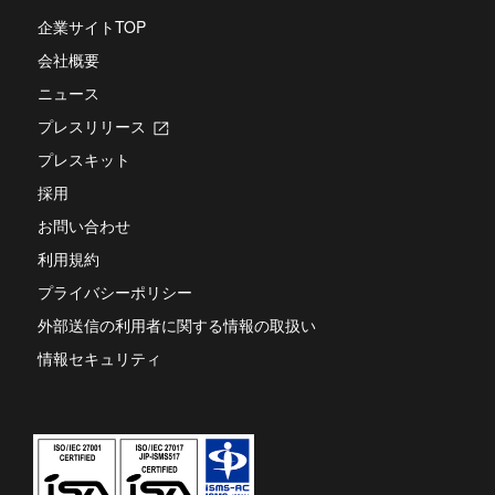
で
き
す
開
企業サイトTOP
ま
き
す
会社概要
ま
す
ニュース
プレスリリース
新
し
プレスキット
い
タ
採用
ブ
お問い合わせ
で
開
利用規約
き
ま
プライバシーポリシー
す
外部送信の利用者に関する情報の取扱い
情報セキュリティ