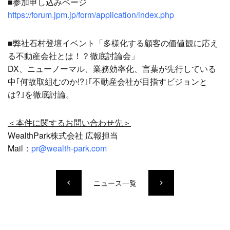
■参加申し込みページ
https://forum.jpm.jp/form/application/index.php
■弊社石村登壇イベント「多様化する顧客の価値観に応え
る不動産会社とは！？徹底討論会」
DX、ニューノーマル、業務効率化、言葉が先行している
中｢何故取組むのか!?｣｢不動産会社が目指すビジョンと
は?｣を徹底討論。
＜本件に関するお問い合わせ先＞
WealthPark株式会社 広報担当
Mail：
pr@wealth-park.com
ニュース一覧
keyboard_arrow_left
keyboard_arrow_right