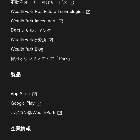
不動産オーナー向けサービス
新
し
WealthPark RealEstate Technologies
新
い
し
タ
WealthPark Investment
新
い
ブ
し
タ
DXコンサルティング
で
い
ブ
開
タ
WealthPark研究所
新
で
き
ブ
し
開
ま
WealthPark Blog
で
い
き
す
開
タ
ま
採用オウンドメディア「Park」
き
ブ
す
ま
で
す
開
製品
き
ま
す
App Store
新
し
Google Play
新
い
し
タ
パソコン版WealthPark
新
い
ブ
し
タ
で
い
ブ
開
企業情報
タ
で
き
ブ
開
ま