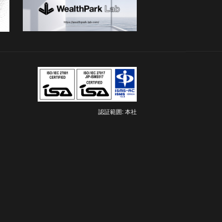
認証範囲: 本社
新
し
い
タ
ブ
で
開
き
ま