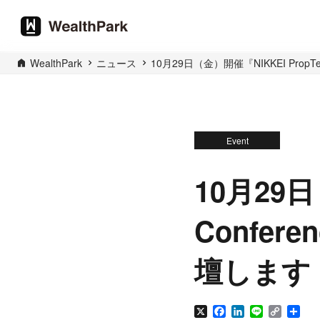
WealthPark
ニュース
10月29日（金）開催『NIKKEI Prop
Event
10月29日
Confe
壇します
X
Facebook
LinkedIn
Line
Copy
共