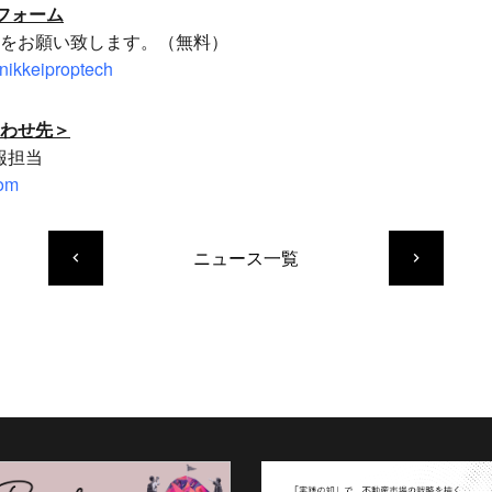
フォーム
をお願い致します。（無料）
/nikkeiproptech
わせ先＞
広報担当
com
ニュース一覧
keyboard_arrow_left
keyboard_arrow_right