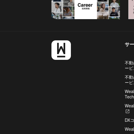
サ
不動
ービ
不動
ービ
Weal
Tech
Weal
新
し
DX
い
タ
Wea
ブ