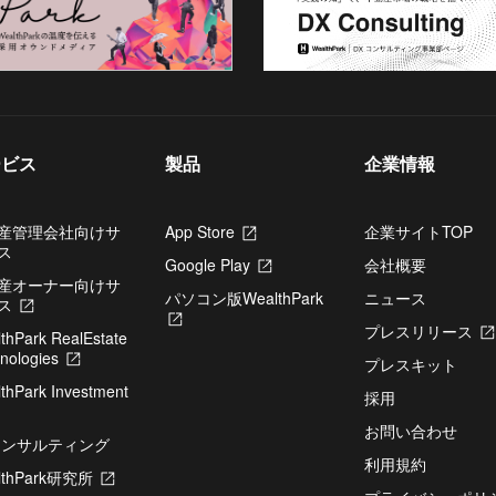
ービス
製品
企業情報
産管理会社向けサ
App Store
新
企業サイトTOP
ス
し
Google Play
新
会社概要
い
産オーナー向けサ
し
タ
パソコン版WealthPark
ニュース
ス
新
い
ブ
新
し
タ
で
プレスリリース
thPark RealEstate
し
い
ブ
開
nologies
新
い
タ
で
プレスキット
き
し
タ
ブ
開
thPark Investment
ま
い
ブ
採用
で
き
す
タ
で
開
ま
お問い合わせ
ブ
開
コンサルティング
き
す
で
き
ま
利用規約
lthPark研究所
開
新
ま
す