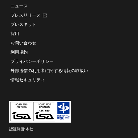
す
ニュース
プレスリリース
新
し
プレスキット
い
タ
採用
ブ
お問い合わせ
で
開
利用規約
き
ま
プライバシーポリシー
す
外部送信の利用者に関する情報の取扱い
情報セキュリティ
認証範囲: 本社