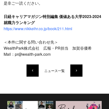
是非ご一読ください。
日経キャリアマガジン特別編集 価値ある大学2023-2024
就職力ランキング
https://www.nikkeihr.co.jp/book/211.html
＜本件に関する問い合わせ先＞
WealthPark株式会社 広報・PR担当 加賀谷優希
Mail：pr@wealth-park.com
ニュース一覧
keyboard_arrow_left
keyboard_arrow_right