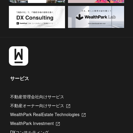
サービス
不動産管理会社向けサービス
不動産オーナー向けサービス
新
し
WealthPark RealEstate Technologies
新
い
し
タ
WealthPark Investment
新
い
ブ
し
タ
DXコンサルティング
で