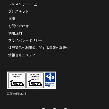
プレスリリース
新
し
プレスキット
い
タ
採用
ブ
お問い合わせ
で
開
利用規約
き
ま
プライバシーポリシー
す
外部送信の利用者に関する情報の取扱い
情報セキュリティ
認証範囲: 本社