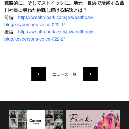
戦略的に、そしてストイックに。地元・長浜で活躍する葛
川社長に尋ねた挑戦し続ける秘訣とは？
前編
https://wealth-park.com/ja/wealthpark-
blog/keypersons-voice-022-1/
後編
https://wealth-park.com/ja/wealthpark-
blog/keypersons-voice-022-2/
ニュース一覧
keyboard_arrow_left
keyboard_arrow_right