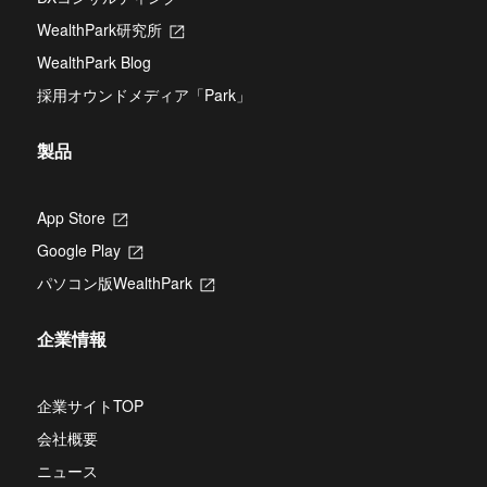
い
ブ
開
タ
WealthPark研究所
新
で
き
ブ
し
開
ま
WealthPark Blog
で
い
き
す
開
タ
ま
採用オウンドメディア「Park」
き
ブ
す
ま
で
す
開
製品
き
ま
す
App Store
新
し
Google Play
新
い
し
タ
パソコン版WealthPark
新
い
ブ
し
タ
で
い
ブ
開
企業情報
タ
で
き
ブ
開
ま
で
き
す
開
企業サイトTOP
ま
き
す
会社概要
ま
す
ニュース