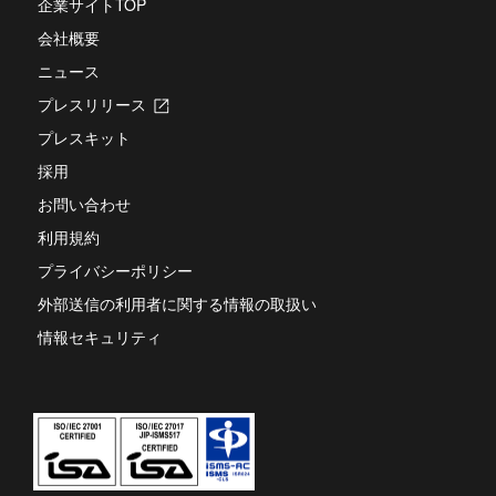
企業サイトTOP
ま
き
す
会社概要
ま
す
ニュース
プレスリリース
新
し
プレスキット
い
タ
採用
ブ
お問い合わせ
で
開
利用規約
き
ま
プライバシーポリシー
す
外部送信の利用者に関する情報の取扱い
情報セキュリティ