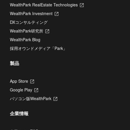
し
WealthPark RealEstate Technologies
新
い
し
タ
WealthPark Investment
新
い
ブ
し
タ
DXコンサルティング
で
い
ブ
開
タ
WealthPark研究所
新
で
き
ブ
し
開
ま
WealthPark Blog
で
い
き
す
開
タ
ま
採用オウンドメディア「Park」
き
ブ
す
ま
で
す
開
製品
き
ま
す
App Store
新
し
Google Play
新
い
し
タ
パソコン版WealthPark
新
い
ブ
し
タ
で
い
ブ
開
企業情報
タ
で
き
ブ
開
ま
で
き
す
開