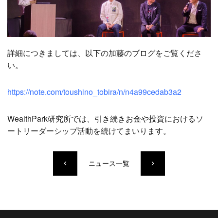
詳細につきましては、以下の加藤のブログをご覧くださ
い。
https://note.com/toushino_tobira/n/n4a99cedab3a2
WealthPark研究所では、引き続きお金や投資におけるソ
ートリーダーシップ活動を続けてまいります。
ニュース一覧
keyboard_arrow_left
keyboard_arrow_right