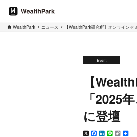
WealthPark
ニュース
【WealthPark研究所】オンライ
Event
【Weal
「202
に登壇
X
Facebook
LinkedIn
Line
Copy
共