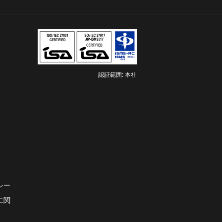
認証範囲: 本社
新
し
い
タ
ブ
で
開
き
ま
シー
す
に関