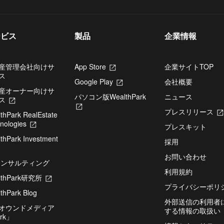
ービス
製品
企業情報
産管理会社向けサ
App Store
新
企業サイトTOP
ス
し
Google Play
新
会社概要
い
産オーナー向けサ
し
タ
パソコン版WealthPark
ニュース
ス
新
い
ブ
新
し
タ
で
プレスリリース
thPark RealEstate
し
い
ブ
開
nologies
新
い
タ
で
プレスキット
き
し
タ
ブ
開
thPark Investment
ま
い
ブ
採用
で
き
す
タ
で
開
ま
お問い合わせ
ブ
開
コンサルティング
き
す
で
き
ま
利用規約
lthPark研究所
開
新
ま
す
き
し
す
プライバシーポリ
thPark Blog
ま
い
外部送信の利用者
す
タ
オウンドメディア
する情報の取扱い
ブ
rk」
で