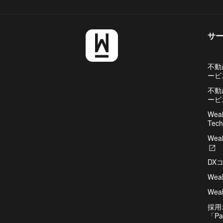
サ
不動
ービ
不動
ービ
Weal
Tech
Weal
新
し
DX
い
タ
Wea
ブ
Weal
で
開
採用
き
「Pa
ま