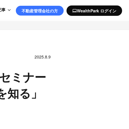
記事
不動産管理会社の方
WealthPark ログイン
computer
2025.8.9
ンセミナー
場を知る」