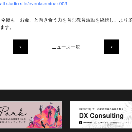
-alt.studio.site/event/seminar-003
、今後も「お金」と向き合う力を育む教育活動を継続し、より
ます。
ニュース一覧
keyboard_arrow_left
keyboard_arrow_right