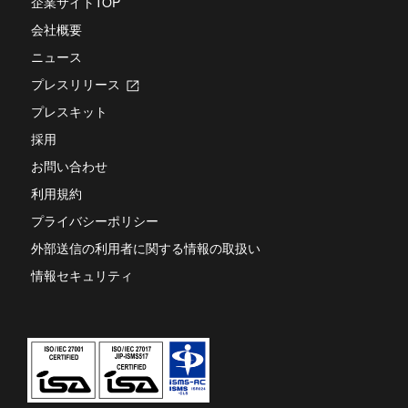
企業サイトTOP
ま
き
す
会社概要
ま
す
ニュース
プレスリリース
新
し
プレスキット
い
タ
採用
ブ
お問い合わせ
で
開
利用規約
き
ま
プライバシーポリシー
す
外部送信の利用者に関する情報の取扱い
情報セキュリティ