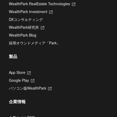
し
WealthPark RealEstate Technologies
新
い
し
タ
WealthPark Investment
新
い
ブ
し
タ
DXコンサルティング
で
い
ブ
開
タ
WealthPark研究所
新
で
き
ブ
し
開
ま
WealthPark Blog
で
い
き
す
開
タ
ま
採用オウンドメディア「Park」
き
ブ
す
ま
で
す
開
製品
き
ま
す
App Store
新
し
Google Play
新
い
し
タ
パソコン版WealthPark
新
い
ブ
し
タ
で
い
ブ
開
企業情報
タ
で
き
ブ
開
ま
で
き
す
開