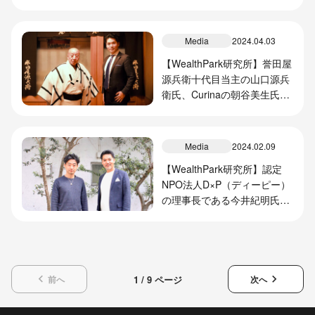
Media
2024.04.03
【WealthPark研究所】誉田屋
源兵衛十代目当主の山口源兵
衛氏、Curinaの朝谷美生氏と
の対談記事を掲載
Media
2024.02.09
【WealthPark研究所】認定
NPO法人D×P（ディーピー）
の理事長である今井紀明氏と
の対談記事を掲載しました
keyboard_arrow_left
keyboard_arrow_right
1 / 9 ページ
前へ
次へ