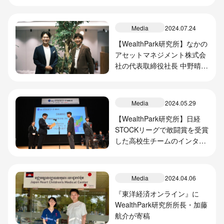
事を掲載
Media
2024.07.24
【WealthPark研究所】なかの
アセットマネジメント株式会
社の代表取締役社長 中野晴啓
氏との対談記事を掲載
Media
2024.05.29
【WealthPark研究所】日経
STOCKリーグで敢闘賞を受賞
した高校生チームのインタビ
ュー記事を掲載
Media
2024.04.06
『東洋経済オンライン』に
WealthPark研究所所長・加藤
航介が寄稿