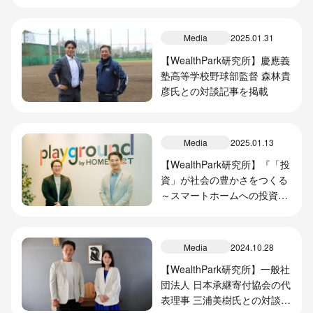
Media
2025.01.31
【WealthPark研究所】慶應義
塾高等学校野球部監督 森林貴
彦氏との対談記事を掲載
Media
2025.01.13
【WealthPark研究所】『「投
資」が社会の豊かさをつくる
～スマートホームへの投資で
日本の不動産に新陳代謝を
～』
Media
2024.10.28
【WealthPark研究所】一般社
団法人 日本承継寄付協会の代
表理事 三浦美樹氏との対談記