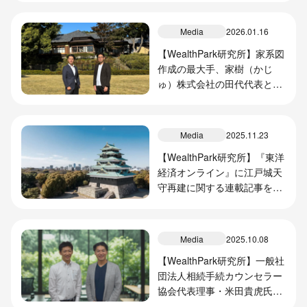
Media
2026.01.16
【WealthPark研究所】家系図
作成の最大手、家樹（かじ
ゅ）株式会社の田代代表との
対談記事を掲載
Media
2025.11.23
【WealthPark研究所】『東洋
経済オンライン』に江戸城天
守再建に関する連載記事を寄
稿
Media
2025.10.08
【WealthPark研究所】一般社
団法人相続手続カウンセラー
協会代表理事・米田貴虎氏と
の対談記事を掲載