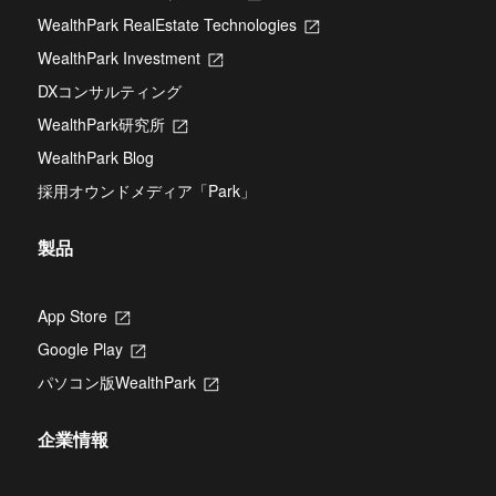
し
WealthPark RealEstate Technologies
新
い
し
タ
WealthPark Investment
新
い
ブ
し
タ
DXコンサルティング
で
い
ブ
開
タ
WealthPark研究所
新
で
き
ブ
し
開
ま
WealthPark Blog
で
い
き
す
開
タ
ま
採用オウンドメディア「Park」
き
ブ
す
ま
で
す
開
製品
き
ま
す
App Store
新
し
Google Play
新
い
し
タ
パソコン版WealthPark
新
い
ブ
し
タ
で
い
ブ
開
企業情報
タ
で
き
ブ
開
ま
で
き
す