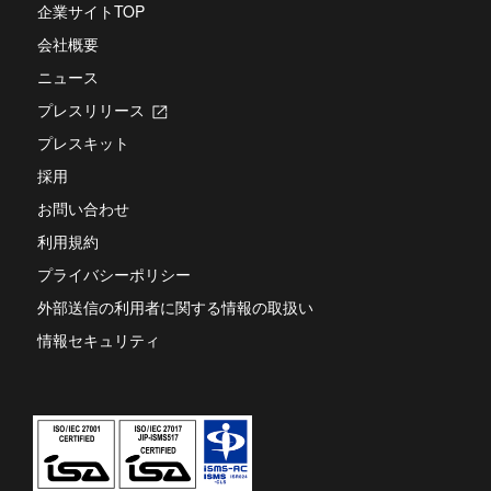
開
企業サイトTOP
ま
き
す
会社概要
ま
す
ニュース
プレスリリース
新
し
プレスキット
い
タ
採用
ブ
お問い合わせ
で
開
利用規約
き
ま
プライバシーポリシー
す
外部送信の利用者に関する情報の取扱い
情報セキュリティ