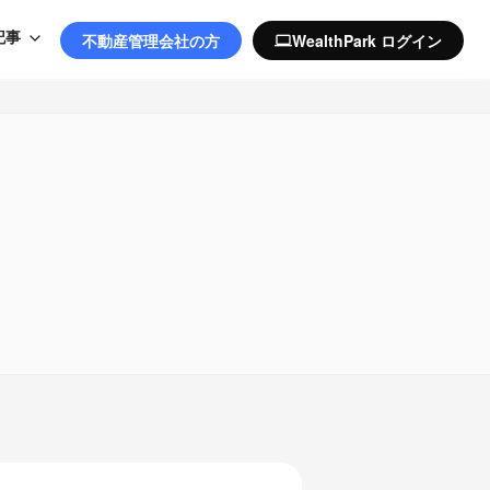
記事
不動産管理会社の方
WealthPark ログイン
computer