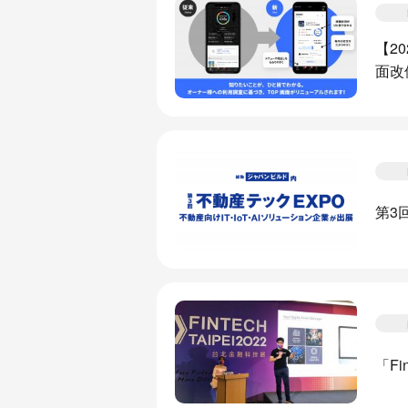
【2
面改
第3
「Fi