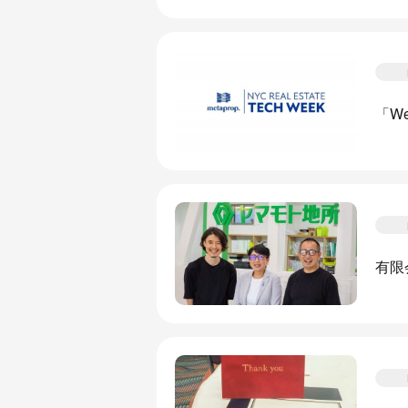
「We
有限