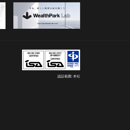
認証範囲: 本社
新
し
い
タ
ブ
で
開