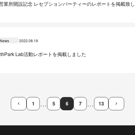
営業所開設記念 レセプションパーティーのレポートを掲載致
News
2022.08.19
lthPark Lab活動レポートを掲載しました
省
省
…
…
1
5
6
7
13
keyboard_arrow_left
keyboard_arrow_right
略
略
さ
さ
れ
れ
た
た