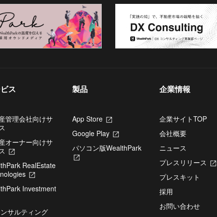
ペ
ペ
ー
ー
ジ
ジ
ービス
製品
企業情報
産管理会社向けサ
App Store
新
企業サイトTOP
ス
し
Google Play
新
会社概要
い
産オーナー向けサ
し
タ
パソコン版WealthPark
ニュース
ス
新
い
ブ
新
し
タ
で
プレスリリース
thPark RealEstate
し
い
ブ
開
nologies
新
い
タ
で
プレスキット
き
し
タ
ブ
開
thPark Investment
ま
い
ブ
採用
で
き
す
タ
で
開
ま
お問い合わせ
ブ
開
コンサルティング
き
す