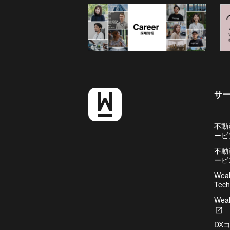
サ
不動
ービ
不動
ービ
Weal
Tech
Weal
新
し
DX
い