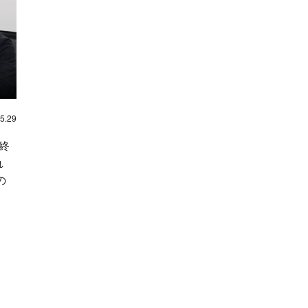
5.29
終
れ
の