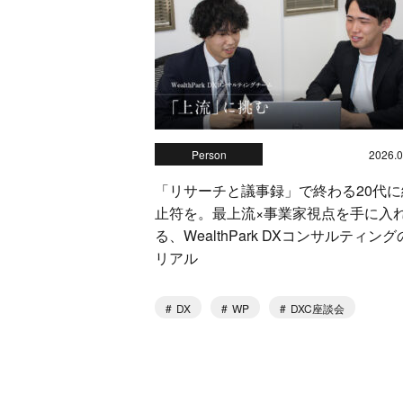
Person
2026.0
「リサーチと議事録」で終わる20代に
止符を。最上流×事業家視点を手に入
る、WealthPark DXコンサルティング
リアル
DX
WP
DXC座談会