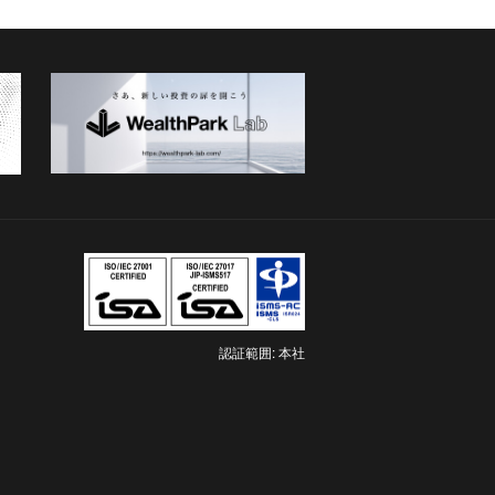
認証範囲: 本社
新
し
い
タ