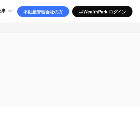
記事
不動産管理会社の方
WealthPark ログイン
computer