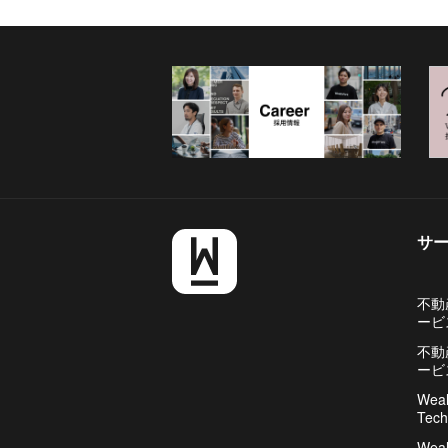
サ
不動
ービ
不動
ービ
Weal
Tech
Weal