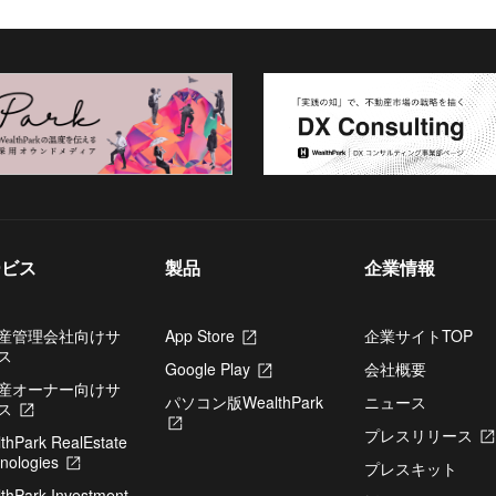
ービス
製品
企業情報
産管理会社向けサ
App Store
新
企業サイトTOP
ス
し
Google Play
新
会社概要
い
産オーナー向けサ
し
タ
パソコン版WealthPark
ニュース
ス
新
い
ブ
新
し
タ
で
プレスリリース
thPark RealEstate
し
い
ブ
開
nologies
新
い
タ
で
プレスキット
き
し
タ
ブ
開
thPark Investment
ま