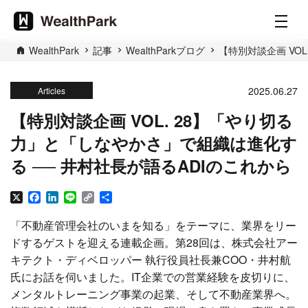
WealthPark
記事
WealthParkブログ
【特別対談企画 VO
2025.06.27
Articles
【特別対談企画 VOL. 28】「やり切る
力」と「しなやかさ」で組織は進化す
る ── 井村社長が語るADIのこれから
X
Facebook
LinkedIn
Line
Copy
共
Link
有
「不動産管理会社のいまを知る」をテーマに、業界をリー
ドするゲストを迎える連載企画。第28回は、株式会社アー
キテクト・ディベロッパー 執行役員社長兼COO・井村航
氏にお話を伺いました。IT企業での営業経験を皮切りに、
メンタルトレーニング事業の起業、そして不動産業界へ。