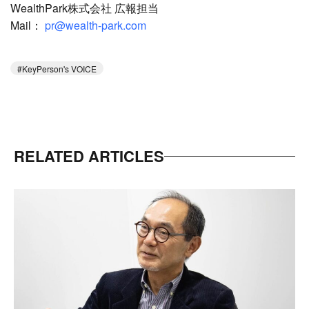
WealthPark株式会社 広報担当
Mail：
pr@wealth-park.com
KeyPerson's VOICE
RELATED ARTICLES