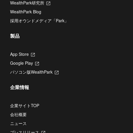
タ
WealthPark研究所
新
で
き
ブ
し
開
ま
WealthPark Blog
で
い
き
す
開
タ
ま
採用オウンドメディア「Park」
き
ブ
す
ま
で
す
開
製品
き
ま
す
App Store
新
し
Google Play
新
い
し
タ
パソコン版WealthPark
新
い
ブ
し
タ
で
い
ブ
開
企業情報
タ
で
き
ブ
開
ま
で
き
す
開
企業サイトTOP
ま
き
す
会社概要
ま
す
ニュース
プレスリリース
新