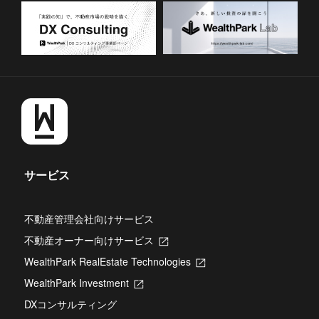
サービス
不動産管理会社向けサービス
不動産オーナー向けサービス
新
し
WealthPark RealEstate Technologies
新
い
し
タ
WealthPark Investment
新
い
ブ
し
タ
DXコンサルティング
で
い
ブ
開