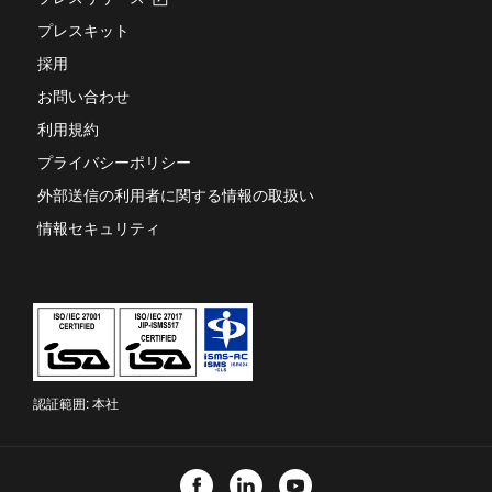
し
プレスキット
い
タ
採用
ブ
お問い合わせ
で
開
利用規約
き
ま
プライバシーポリシー
す
外部送信の利用者に関する情報の取扱い
情報セキュリティ
認証範囲: 本社