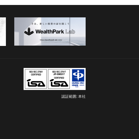
認証範囲: 本社
新
し
い
タ