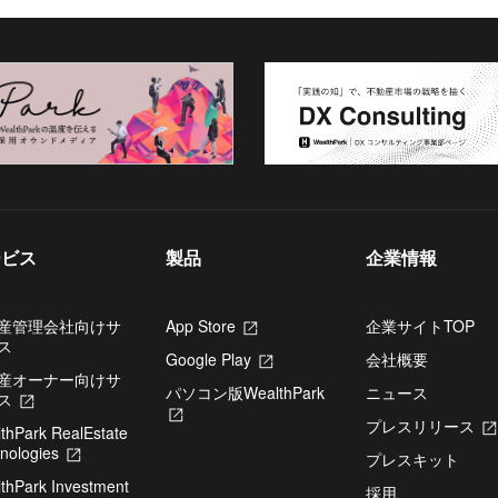
ービス
製品
企業情報
産管理会社向けサ
App Store
新
企業サイトTOP
ス
し
Google Play
新
会社概要
い
産オーナー向けサ
し
タ
パソコン版WealthPark
ニュース
ス
新
い
ブ
新
し
タ
で
プレスリリース
thPark RealEstate
し
い
ブ
開
nologies
新
い
タ
で
プレスキット
き
し
タ
ブ
開
thPark Investment
ま
い
ブ
採用