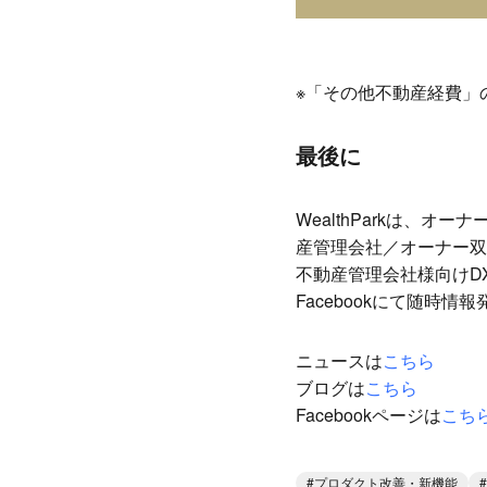
※「その他不動産経費」
最後に
WealthParkは、オ
産管理会社／オーナー双
不動産管理会社様向けD
Facebookにて随
ニュースは
こちら
ブログは
こちら
Facebookページは
こち
プロダクト改善・新機能