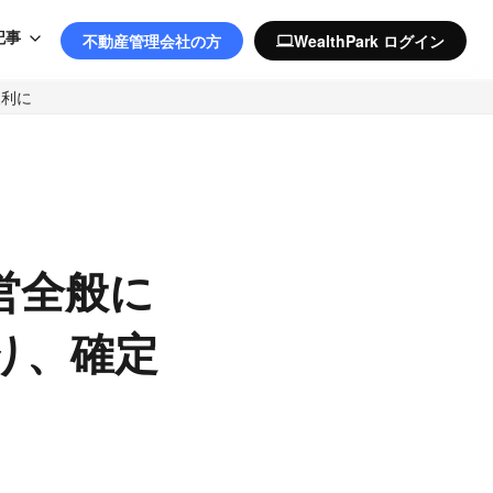
記事
不動産管理会社の方
WealthPark ログイン
computer
便利に
営全般に
り、確定