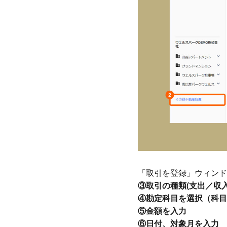
「取引を登録」ウィンド
③取引の種類(支出／収入
④勘定科目を選択（科目
⑤金額を入力
⑥日付、対象月を入力