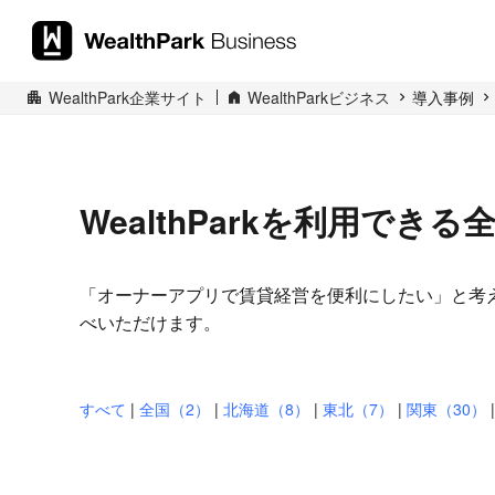
WealthPark企業サイト
WealthParkビジネス
導入事例
WealthParkを利用でき
「オーナーアプリで賃貸経営を便利にしたい」と考えて
べいただけます。
※五十音順 ※掲載を希望された企業様のみの一覧に
すべて
|
全国（2）
|
北海道（8）
|
東北（7）
|
関東（30）