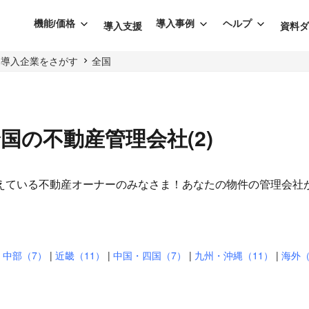
機能/価格
導入事例
ヘルプ
導入支援
資料
導入企業をさがす
全国
る全国の不動産管理会社(2)
いる不動産オーナーのみなさま！あなたの物件の管理会社がWe
なります
|
中部（7）
|
近畿（11）
|
中国・四国（7）
|
九州・沖縄（11）
|
海外（