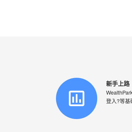
新手上路
Wealth
登入?等基