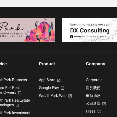
vice
Product
Company
thPark Business
App Store
Opens
Corporate
in
ice For Real
Google Play
Opens
關於我們
a
te Owners
Opens
in
new
WealthPark Web
Opens
最新消息
in
a
tab
thPark RealEstate
in
a
new
公司新聞
Opens
nologies
Opens
a
new
tab
in
in
new
tab
Press Kit
thPark Investment
a
a
tab