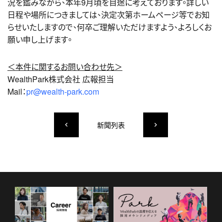
況を鑑みながら、本年9月頃を目途に考えております。詳しい
日程や場所につきましては、決定次第ホームページ等でお知
らせいたしますので、何卒ご理解いただけますよう、よろしくお
願い申し上げます。
＜本件に関するお問い合わせ先＞
WealthPark株式会社 広報担当
Mail：
pr@wealth-park.com
新聞列表
keyboard_arrow_left
keyboard_arrow_right