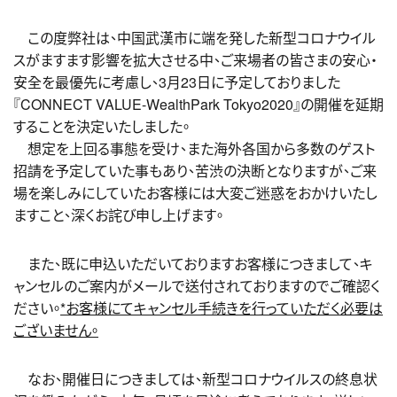
この度弊社は、中国武漢市に端を発した新型コロナウイル
スがますます影響を拡大させる中、ご来場者の皆さまの安心・
安全を最優先に考慮し、3月23日に予定しておりました
『CONNECT VALUE-WealthPark Tokyo2020』の開催を延期
することを決定いたしました。
想定を上回る事態を受け、また海外各国から多数のゲスト
招請を予定していた事もあり、苦渋の決断となりますが、ご来
場を楽しみにしていたお客様には大変ご迷惑をおかけいたし
ますこと、深くお詫び申し上げます。
また、既に申込いただいておりますお客様につきまして、キ
ャンセルのご案内がメールで送付されておりますのでご確認く
ださい。
*お客様にてキャンセル手続きを行っていただく必要は
ございません。
なお、開催日につきましては、新型コロナウイルスの終息状