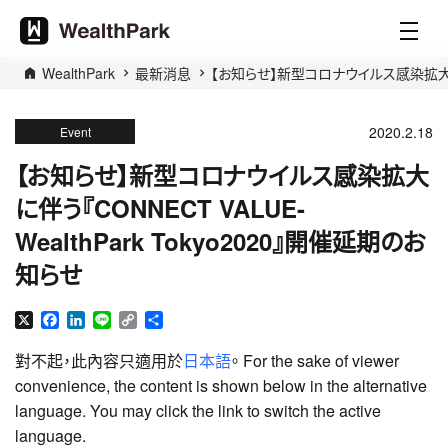
WealthPark
最新消息
【お知らせ】新型コロナウイルス感染拡大に伴う『
2020.2.18
Event
【お知らせ】新型コロナウイルス感染拡大
に伴う『CONNECT VALUE-
WealthPark Tokyo2020』開催延期のお
知らせ
X
Facebook
LinkedIn
Line
Copy
分
Link
享
對不起，此內容只適用於
日本語
。 For the sake of viewer
convenience, the content is shown below in the alternative
language. You may click the link to switch the active
language.