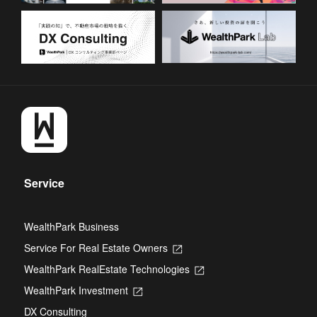
Service
WealthPark Business
Service For Real Estate Owners
Opens
in
WealthPark RealEstate Technologies
Opens
a
in
new
WealthPark Investment
Opens
a
tab
in
new
DX Consulting
a