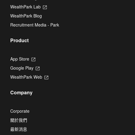
tab
new
WealthPark Lab
Opens
tab
in
WealthPark Blog
a
new
Recruitment Media - Park
tab
Product
App Store
Opens
in
Google Play
Opens
a
in
new
WealthPark Web
Opens
a
tab
in
new
a
tab
Company
new
tab
Corporate
關於我們
最新消息