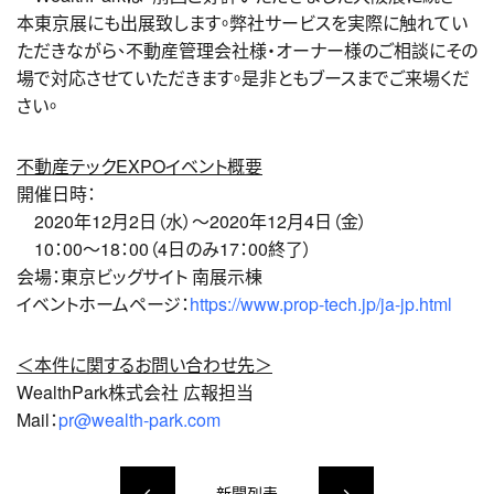
本東京展にも出展致します。弊社サービスを実際に触れてい
ただきながら、不動産管理会社様・オーナー様のご相談にその
場で対応させていただきます。是非ともブースまでご来場くだ
さい。
不動産テックEXPOイベント概要
開催日時：
2020年12月2日（水）～2020年12月4日（金）
10：00～18：00（4日のみ17：00終了）
会場：東京ビッグサイト 南展示棟
イベントホームページ：
https://www.prop-tech.jp/ja-jp.html
＜本件に関するお問い合わせ先＞
WealthPark株式会社 広報担当
Mail：
pr@wealth-park.com
新聞列表
keyboard_arrow_left
keyboard_arrow_right