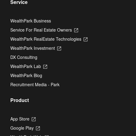
Service
WealthPark Business
Service For Real Estate Owners
Opens
in
WealthPark RealEstate Technologies
Opens
a
in
new
WealthPark Investment
Opens
a
tab
in
new
DX Consulting
a
tab
new
WealthPark Lab
Opens
tab
in
WealthPark Blog
a
new
Recruitment Media - Park
tab
Product
App Store
Opens
in
Google Play
Opens
a
in
new