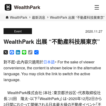
WealthPark
最新消息
WealthPark 出展 “不動產科技展東京”
2020.11.27
Event
WealthPark 出展 “不動產科技展東京”
X
Facebook
LinkedIn
Line
Copy
分
Link
享
對不起，此內容只適用於
日本語
。 For the sake of viewer
convenience, the content is shown below in the alternative
language. You may click the link to switch the active
language.
WealthPark株式会社（本社：東京都渋谷区、代表取締役社
長：川田 隆太、以下「WealthPark」）は、2020年12月2日から
3日間にわたって開催される日本最大級の不動産イベント「不