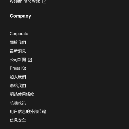
WealthPark Web
Opens
a
tab
in
new
a
tab
Company
new
tab
Corporate
關於我們
最新消息
公司新聞
Opens
in
Press Kit
a
new
加入我們
tab
聯絡我們
網站使用條款
私隱政策
用户信息的外部传输
信息安全