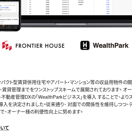
ンパクト型賃貸併⽤住宅やアパート・マンション等の収益⽤物件の開
グ、賃貸管理までをワンストップスキームで展開されております。 オ
動産管理DXの「WealthParkビジネス」を導⼊ することで、よ
導⼊を決定されました。従来通り、 対⾯での関係性を維持しつつ、
とで、オーナー様の利便性向上に努めます。
ついて