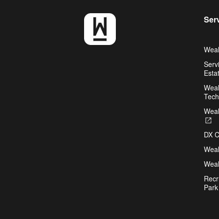
Ser
Weal
Serv
Esta
Weal
Tech
Weal
O
in
DX C
a
n
Weal
ta
Weal
Recr
Park