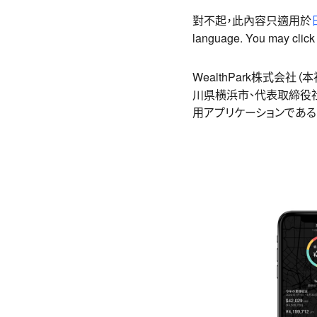
Link
享
對不起，此內容只適用於
language. You may click t
WealthPark株式会
川県横浜市、代表取締役社
用アプリケーションである「