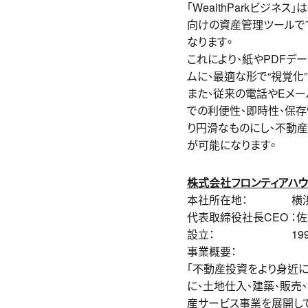
「WealthParkビジ
向けの資産管理ツールです
なります。
これにより、紙やPDFデ
ムに、最適な形で“視覚化
また、従来の電話やEメール
での利便性、即時性、保存
り円滑なものにし、不動
が可能になります。
株式会社フロンティアハ
本社所在地： 横浜市⻄区
代表取締役社長CEO ：佐
設立： 1999
事業概要：
「不動産投資をより⾝近に
に、⼟地仕⼊、建築、販売
産サービス事業を展開して