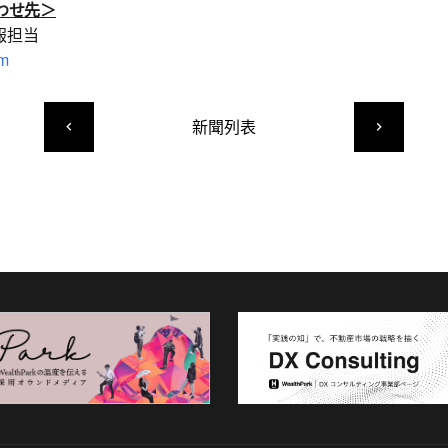
わせ先＞
広報担当
om
新聞列表
keyboard_arrow_left
keyboard_arrow_right