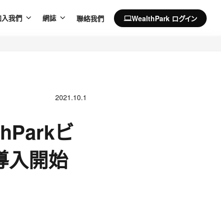
聯絡我們
WealthPark ログイン
加入我們
網誌
computer
2021.10.1
Parkビ
導入開始