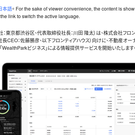
日本語
。 For the sake of viewer convenience, the content is show
he link to switch the active language.
社（本社：東京都渋谷区、代表取締役社長：川田 隆太）は、株式会社フロ
⻑CEO：佐藤勝彦、以下フロンティアハウス）向けに、不動産オー
WealthParkビジネス」による情報提供サービスを開始いたします