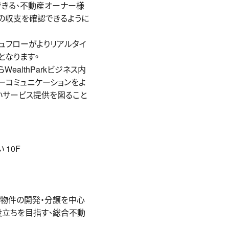
認できる、不動産オーナー様
の収支を確認できるように
ュフローがよりリアルタイ
となります。
althParkビジネス内
ーコミュニケーションをよ
いサービス提供を図ること
10F
⽤物件の開発・分譲を中⼼
役⽴ちを⽬指す、総合不動