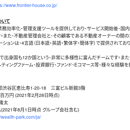
ps://www.frontier-house.co.jp/
ついて
業務効率化・管理支援ツールを提供しており、サービス開始後、国
す。また、不動産管理会社と、その顧客である不動産オーナーの間の
ーションは、4言語（日本語・英語・繁体字・簡体字）で提供されており
で出身国も12か国という、非常に多様性に富んだチームです。ま
ルティングファーム、投資銀行、ファンド、Eコマース等、様々な経験
谷区恵比寿1-20-18 三富ビル新館3階
円 (2021年2月28日時点)
隆太
021年8月1日時点 グループ会社含む)
//wealth-park.com/ja/