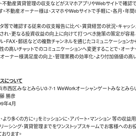
ネス」は、不動産賃貸管理の収支などがスマホアプリやWebサイトで確
。不動産オーナー様は、スマホやWebサイトで手軽に、各月・年間
ータ等で確認する従来の収支報告に比べ、賃貸経営の状況・キャッシ
”され、更なる投資収益の向上に向けて打つべき施策の策定が容易
・FAX・郵送などの複数チャンネルを通じたコミュニケーションからWe
性の高いチャットでのコミュニケーションへ変更することで、オーナ
産オーナー様満足度の向上、管理業務の効率化、より付加価値の高
ウスについて
みなとみらい3-7-1 WeWorkオーシャンゲートみなとみらい 
藤 勝彦
年4月
、より多くの⽅に。」をミッションに、アパート・マンション 等の収益
、リーシング、賃貸管理までをワンストップスキームでお客様へのお
おります。