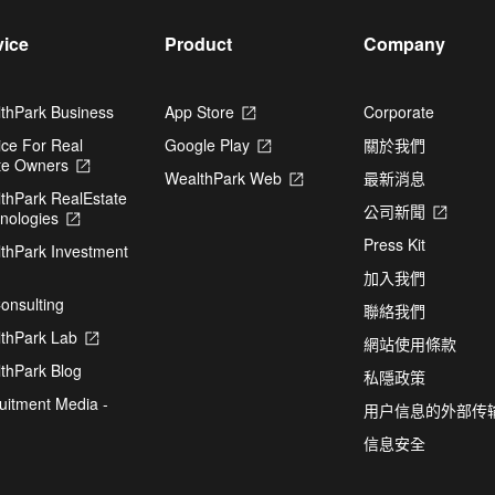
vice
Product
Company
thPark Business
App Store
Opens
Corporate
in
ice For Real
Google Play
Opens
關於我們
a
te Owners
Opens
in
new
WealthPark Web
Opens
最新消息
in
a
tab
thPark RealEstate
in
a
new
公司新聞
Opens
nologies
Opens
a
new
tab
in
in
new
tab
Press Kit
thPark Investment
a
a
tab
pens
new
new
加入我們
tab
tab
onsulting
聯絡我們
ew
thPark Lab
Opens
網站使用條款
b
in
thPark Blog
a
私隱政策
new
uitment Media -
用户信息的外部传
tab
信息安全