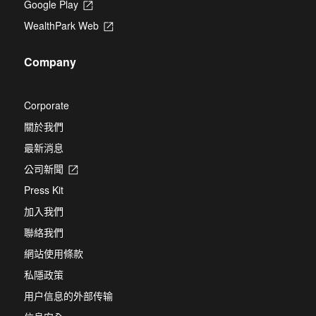
Google Play
Opens
a
in
new
WealthPark Web
Opens
a
tab
in
new
a
tab
Company
new
tab
Corporate
關於我們
最新消息
公司新聞
Opens
in
Press Kit
a
new
加入我們
tab
聯絡我們
網站使用條款
私隱政策
用户信息的外部传输