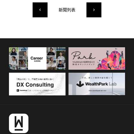
新聞列表
keyboard_arrow_left
keyboard_arrow_right