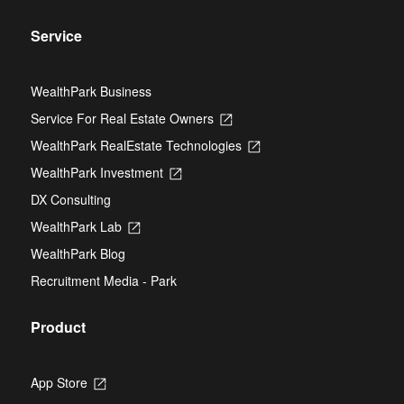
Service
WealthPark Business
Service For Real Estate Owners
Opens
in
WealthPark RealEstate Technologies
Opens
a
in
new
WealthPark Investment
Opens
a
tab
in
new
DX Consulting
a
tab
new
WealthPark Lab
Opens
tab
in
WealthPark Blog
a
new
Recruitment Media - Park
tab
Product
App Store
Opens
in