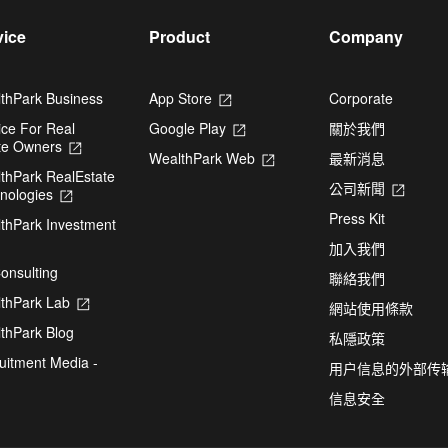
vice
Product
Company
thPark Business
App Store
Opens
Corporate
in
ice For Real
Google Play
Opens
關於我們
a
te Owners
Opens
in
new
WealthPark Web
Opens
最新消息
in
a
tab
thPark RealEstate
in
a
new
公司新聞
Opens
nologies
Opens
a
new
tab
in
in
new
tab
Press Kit
thPark Investment
a
a
tab
pens
new
new
加入我們
tab
tab
onsulting
聯絡我們
ew
thPark Lab
Opens
網站使用條款
b
in
thPark Blog
a
私隱政策
new
uitment Media -
用户信息的外部传
tab
信息安全