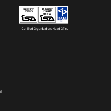
Certified Organization: Head Office
输