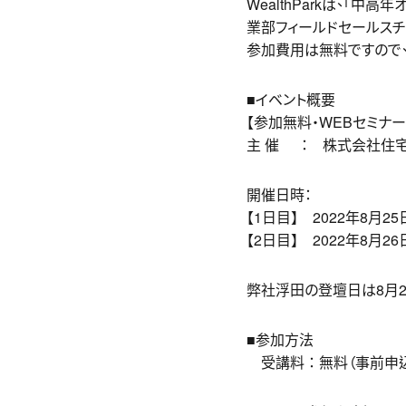
WealthParkは、「
業部フィールドセールス
参加費用は無料ですので、
■イベント概要
【参加無料・WEBセミナー】
主 催 ： 株式会社住
開催日時：
【1日目】 2022年8月25日
【2日目】 2022年8月26日
弊社浮田の登壇日は8月26日
■参加方法
受講料 ： 無料（事前申