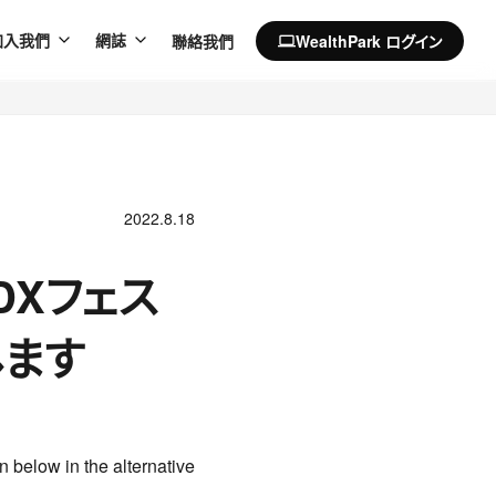
聯絡我們
WealthPark ログイン
加入我們
網誌
computer
2022.8.18
DXフェス
します
n below in the alternative