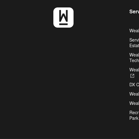
Ser
Weal
Serv
Esta
Weal
Tech
Weal
O
in
DX C
a
n
Weal
ta
Weal
Recr
Park