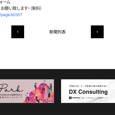
ォーム
お願い致します。（無料）
/page/id/357
新聞列表
keyboard_arrow_left
keyboard_arrow_right