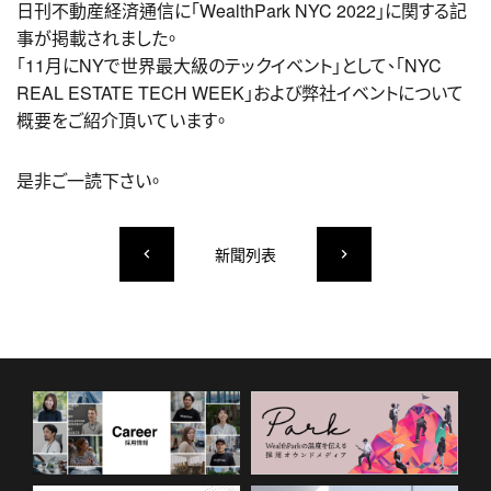
日刊不動産経済通信に「WealthPark NYC 2022」に関する記
事が掲載されました。
「11月にNYで世界最大級のテックイベント」として、「NYC
REAL ESTATE TECH WEEK」および弊社イベントについて
概要をご紹介頂いています。
是非ご一読下さい。
新聞列表
keyboard_arrow_left
keyboard_arrow_right