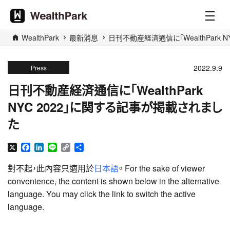
WealthPark
最新消息
日刊不動産経済通信に「WealthPark 
2022.9.9
Press
日刊不動産経済通信に「WealthPark
NYC 2022」に関する記事が掲載されまし
た
X
Facebook
LinkedIn
Line
Copy
分
Link
享
對不起，此內容只適用於
日本語
。 For the sake of viewer
convenience, the content is shown below in the alternative
language. You may click the link to switch the active
language.