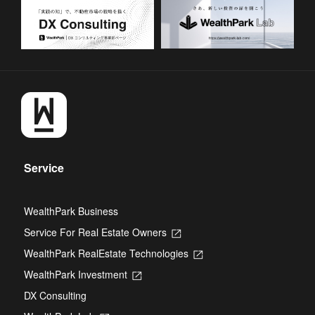
Service
WealthPark Business
Service For Real Estate Owners
Opens
in
WealthPark RealEstate Technologies
Opens
a
in
new
WealthPark Investment
Opens
a
tab
in
new
DX Consulting
a
tab
new