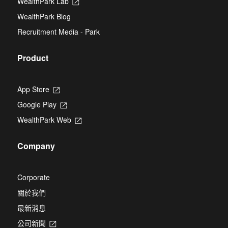
WealthPark Lab
Opens
tab
in
WealthPark Blog
a
new
Recruitment Media - Park
tab
Product
App Store
Opens
in
Google Play
Opens
a
in
new
WealthPark Web
Opens
a
tab
in
new
a
tab
Company
new
tab
Corporate
關於我們
最新消息
公司新聞
Opens