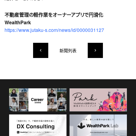
不動産管理の軽作業をオーナーアプリで円滑化
WealthPark
https://www.jutaku-s.com/news/id/0000031127
新聞列表
keyboard_arrow_left
keyboard_arrow_right