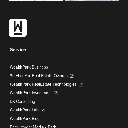
Service
WealthPark Business
Service For Real Estate Owners
Opens
in
WealthPark RealEstate Technologies
Opens
a
in
new
WealthPark Investment
Opens
a
tab
in
new
DX Consulting
a
tab
new
WealthPark Lab
Opens
tab
in
WealthPark Blog
a
new
Recruitment Media - Park