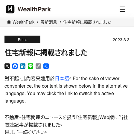
WealthPark
最新消息
住宅新報に掲載されました
2023.3.3
Press
住宅新報に掲載されました
X
Facebook
LinkedIn
Line
Copy
分
Link
享
對不起，此內容只適用於
日本語
。 For the sake of viewer
convenience, the content is shown below in the alternative
language. You may click the link to switch the active
language.
不動産・住宅関連のニュースを扱う『住宅新報』Web版に当社
関連記事が掲載されました。
是非ご一読ください。