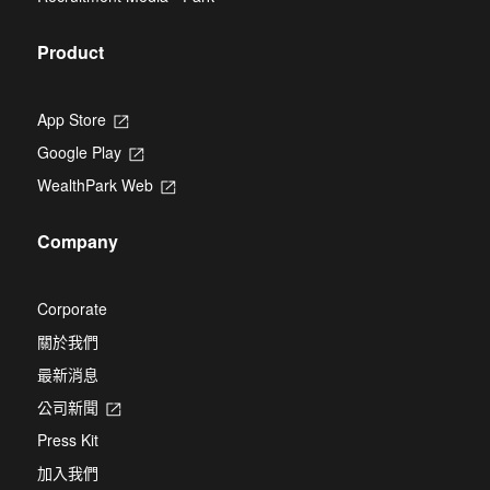
tab
Product
App Store
Opens
in
Google Play
Opens
a
in
new
WealthPark Web
Opens
a
tab
in
new
a
tab
Company
new
tab
Corporate
關於我們
最新消息
公司新聞
Opens
in
Press Kit
a
new
加入我們
tab