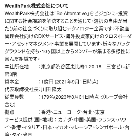
WealthPark株式会社について
WealthPark株式会社は「Be Alternative」をビジョンに、投資
に関する社会課題を解決することを通じて、選択の自由が当
たり前の社会づくりに取り組むテクノロジー企業です。不動産
管理会社向けのDXサービス、海外投資家向けのクロスボーダ
ー・アセットマネジメント事業を展開しています。様々なバック
グラウンドを持ち、10ヶ国以上からメンバーが集まる多様性に
富んだ組織です。
本社所在地 ：東京都渋谷区恵比寿1-20-18 三富ビル新
館3階
資本金 ：1億円 (2021年9月1日時点)
代表取締役社長：川田 隆太
従業員数 ：179名(2023年3月31日時点 グループ会社
含む)
拠点 ：香港、ニューヨーク、台北、東京
サービス提供（国・地域）： カナダ、中国、英国、フランス、ハワ
イ、香港、イタリア、日本、マカオ、マレーシア、シンガポール、台
湾、タイ、米国