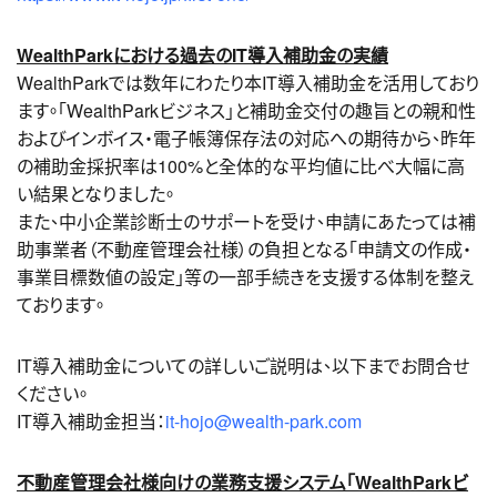
WealthParkにおける過去のIT導入補助金の実績
WealthParkでは数年にわたり本IT導入補助金を活用しており
ます。「WealthParkビジネス」と補助金交付の趣旨との親和性
およびインボイス・電子帳簿保存法の対応への期待から、昨年
の補助金採択率は100%と全体的な平均値に比べ大幅に高
い結果となりました。
また、中小企業診断士のサポートを受け、申請にあたっては補
助事業者（不動産管理会社様）の負担となる「申請文の作成・
事業目標数値の設定」等の一部手続きを支援する体制を整え
ております。
IT導入補助金についての詳しいご説明は、以下までお問合せ
ください。
IT導入補助金担当：
it-hojo@wealth-park.com
不動産管理会社様向けの業務支援システム「WealthParkビ