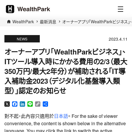
WealthPark
最新消息
オーナーアプリ「WealthParkビジネ
2023.4.11
NEWS
オーナーアプリ「WealthParkビジネス」、
ITツール導入時にかかる費用の2/3（最大
350万円/最大2年分）が補助される「IT導
入補助金2023（デジタル化基盤導入類
型）」認定のお知らせ
X
Facebook
LinkedIn
Line
Copy
分
Link
享
對不起，此內容只適用於
日本語
。 For the sake of viewer
convenience, the content is shown below in the alternative
language. You may click the link to switch the active