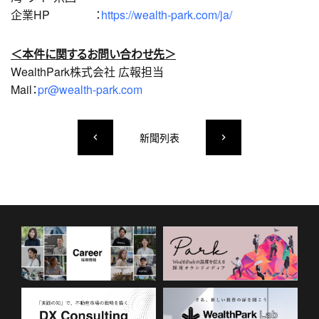
企業HP ：
https://wealth-park.com/ja/
＜本件に関するお問い合わせ先＞
WealthPark株式会社 広報担当
Mail：
pr@wealth-park.com
新聞列表
keyboard_arrow_left
keyboard_arrow_right