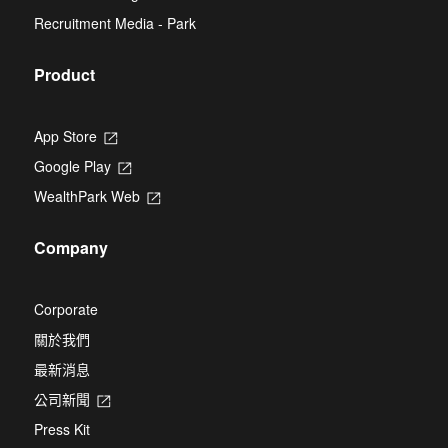
new
Recruitment Media - Park
tab
Product
App Store
Opens
in
Google Play
Opens
a
in
new
WealthPark Web
Opens
a
tab
in
new
a
tab
Company
new
tab
Corporate
關於我們
最新消息
公司新聞
Opens
in
Press Kit
a