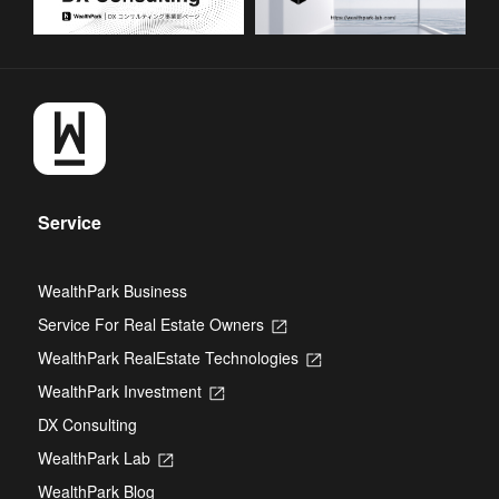
Service
WealthPark Business
Service For Real Estate Owners
Opens
in
WealthPark RealEstate Technologies
Opens
a
in
new
WealthPark Investment
Opens
a
tab
in
new
DX Consulting
a
tab
new
WealthPark Lab
Opens
tab
in
WealthPark Blog
a