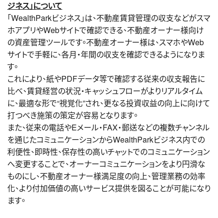
ジネス」について
「WealthParkビジネス」は、不動産賃貸管理の収支などがスマ
ホアプリやWebサイトで確認できる、不動産オーナー様向け
の資産管理ツールです。不動産オーナー様は、スマホやWeb
サイトで手軽に、各月・年間の収支を確認できるようになりま
す。
これにより、紙やPDFデータ等で確認する従来の収支報告に
比べ、賃貸経営の状況・キャッシュフローがよりリアルタイム
に、最適な形で“視覚化”され、更なる投資収益の向上に向けて
打つべき施策の策定が容易となります。
また、従来の電話やEメール・FAX・郵送などの複数チャンネル
を通じたコミュニケーションからWealthParkビジネス内での
利便性、即時性、保存性の高いチャットでのコミュニケーション
へ変更することで、オーナーコミュニケーションをより円滑な
ものにし、不動産オーナー様満足度の向上、管理業務の効率
化、より付加価値の高いサービス提供を図ることが可能になり
ます。