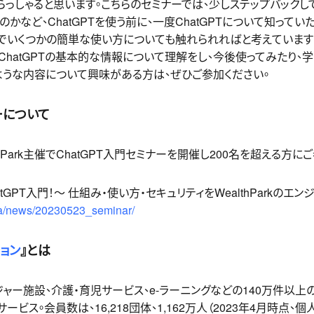
っしゃると思います。こちらのセミナーでは、少しステップバックして、
かなど、ChatGPTを使う前に、一度ChatGPTについて知って
上でいくつかの簡単な使い方についても触れられればと考えています
ChatGPTの基本的な情報について理解をし、今後使ってみたり、
ような内容について興味がある方は、ぜひご参加ください。
ーについて
lthPark主催でChatGPT入門セミナーを開催し200名を超える方
tGPT入門！〜 仕組み・使い方・セキュリティをWealthParkのエ
/ja/news/20230523_seminar/
ョン
』とは
ー施設、介護・育児サービス、e-ラーニングなどの140万件以上
ビス。会員数は、16,218団体、1,162万人（2023年4月時点、