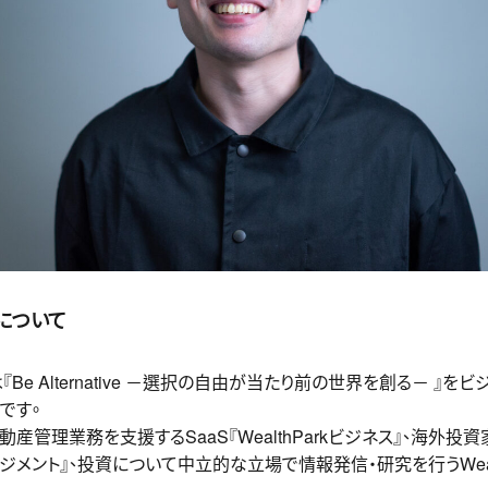
社について
は『Be Alternative －選択の自由が当たり前の世界を創る－ 』
ーです。
産管理業務を支援するSaaS『WealthParkビジネス』、海外
トマネジメント』、投資について中立的な立場で情報発信・研究を行うWea