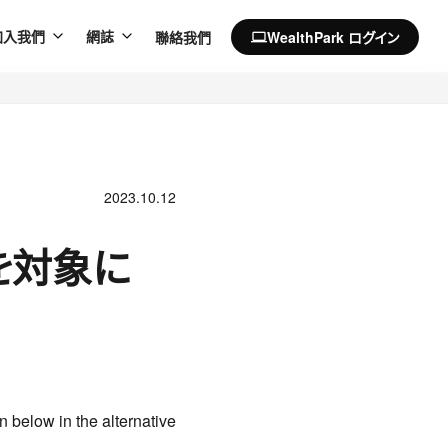
聯絡我們
WealthPark ログイン
加入我們
網誌
computer
2023.10.12
を対象に
n below in the alternative