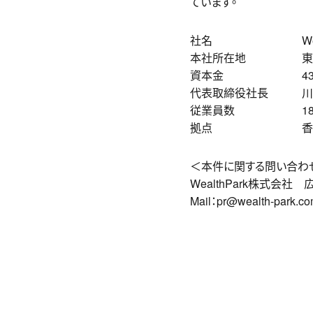
ています。
社名 WealthPa
本社所在地 東京都渋谷
資本金 432,499,
代表取締役社長 川田
従業員数 180名（2
拠点 香港、ニュ
＜本件に関する問い合わ
WealthPark株式会
Mail：pr@wealth-park.c