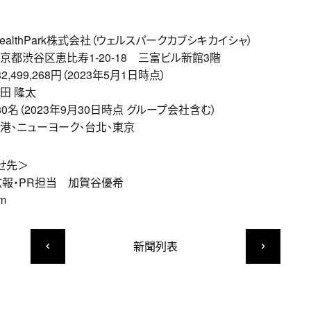
rk株式会社（ウェルスパークカブシキカイシャ）
区恵比寿1-20-18 三富ビル新館3階
268円（2023年5月1日時点）
 隆太
023年9月30日時点 グループ会社含む）
ーヨーク、台北、東京
せ先＞
社 広報・PR担当 加賀谷優希
om
新聞列表
keyboard_arrow_left
keyboard_arrow_right