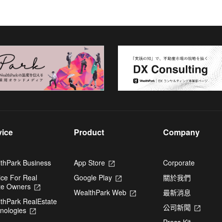
vice
Product
Company
thPark Business
App Store
Opens
Corporate
in
ice For Real
Google Play
Opens
關於我們
a
te Owners
Opens
in
new
WealthPark Web
Opens
最新消息
in
a
tab
thPark RealEstate
in
a
new
公司新聞
Opens
nologies
Opens
a
new
tab
in
in
new