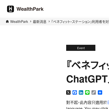
WealthPark
最新消息
『ベネフィット・ステーション』利用者を対
Event
『ベネフィ
ChatG
X
Facebook
LinkedIn
Line
Copy
分
Link
享
對不起，此內容只適用於
language. You may click t