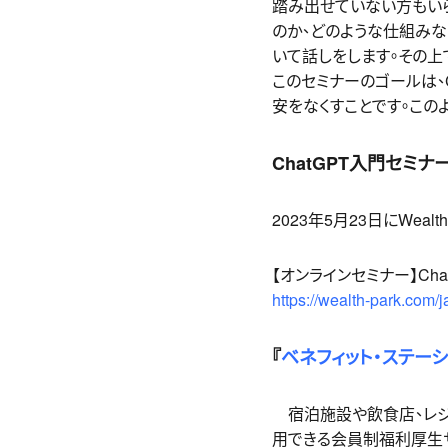
踏み出せていない方もいら
のか、どのような仕組みなの
いて話しをします。その
このセミナーのゴールは、
安をなくすことです。この
ChatGPT入門セミナ
2023年5月23日にWea
【オンラインセミナー】Cha
https://wealth-park.com
『
ベネフィット・ステーシ
宿泊施設や飲食店、レジャ
用できる会員制福利厚生サー