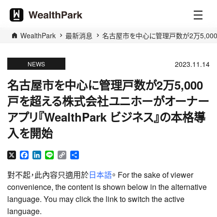
WealthPark
最新消息
名古屋市を中心に管理戸数が2万5,000
2023.11.14
NEWS
名古屋市を中心に管理戸数が2万5,000
戸を超える株式会社ユニホーがオーナー
アプリ『WealthPark ビジネス』の本格導
入を開始
X
Facebook
LinkedIn
Line
Copy
分
Link
享
對不起，此內容只適用於
日本語
。 For the sake of viewer
convenience, the content is shown below in the alternative
language. You may click the link to switch the active
language.