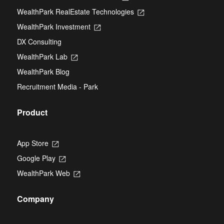
in
WealthPark RealEstate Technologies
Opens
a
in
new
WealthPark Investment
Opens
a
tab
in
new
DX Consulting
a
tab
new
WealthPark Lab
Opens
tab
in
WealthPark Blog
a
new
Recruitment Media - Park
tab
Product
App Store
Opens
in
Google Play
Opens
a
in
new
WealthPark Web
Opens
a
tab
in
new
a
tab
Company
new
tab