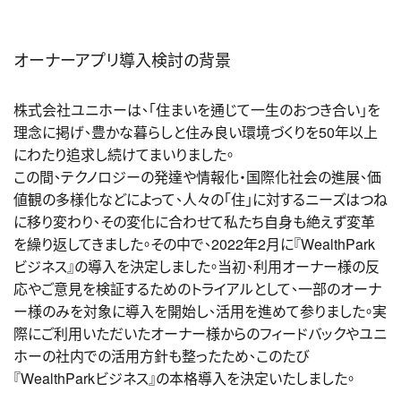
オーナーアプリ導入検討の背景
株式会社ユニホーは、「住まいを通じて一生のおつき合い」を
理念に掲げ、豊かな暮らしと住み良い環境づくりを50年以上
にわたり追求し続けてまいりました。
この間、テクノロジーの発達や情報化・国際化社会の進展、価
値観の多様化などによって、人々の「住」に対するニーズはつね
に移り変わり、その変化に合わせて私たち自身も絶えず変革
を繰り返してきました。その中で、2022年2月に『WealthPark
ビジネス』の導入を決定しました。当初、利用オーナー様の反
応やご意見を検証するためのトライアルとして、一部のオーナ
ー様のみを対象に導入を開始し、活用を進めて参りました。実
際にご利用いただいたオーナー様からのフィードバックやユニ
ホーの社内での活用方針も整ったため、このたび
『WealthParkビジネス』の本格導入を決定いたしました。