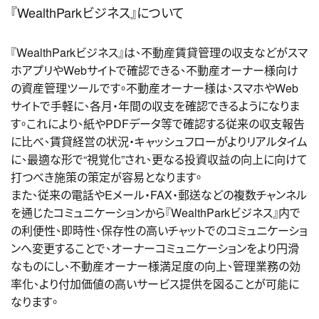
『WealthParkビジネス』について
『WealthParkビジネス』は、不動産賃貸管理の収支などがスマ
ホアプリやWebサイトで確認できる、不動産オーナー様向け
の資産管理ツールです。不動産オーナー様は、スマホやWeb
サイトで手軽に、各月・年間の収支を確認できるようになりま
す。
これにより、紙やPDFデータ等で確認する従来の収支報告
に比べ、賃貸経営の状況・キャッシュフローがよりリアルタイム
に、最適な形で“視覚化”され、更なる投資収益の向上に向けて
打つべき施策の策定が容易となります。
また、従来の電話やEメール・FAX・郵送などの複数チャンネル
を通じたコミュニケーションから
『WealthParkビジネス』内で
の利便性、即時性、保存性の高いチャットでのコミュニケーショ
ンへ変更することで、オーナーコミュニケーションをより円滑
なものにし、不動産オーナー様満足度の向上、管理業務の効
率化、より付加価値の高いサービス提供を図ることが可能に
なります。