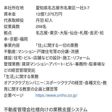
本社所在地 愛知県名古屋市名東区一社3-7
資本金 12億7,375万円
代表取締役 丹羽 紀人
従業員数 258名
拠点 名古屋、東京、大阪、仙台、札幌、金沢、松
本、京都、福岡
事業内容 ｢住｣に関する一切の業務
不動産：マンション、戸建住宅等の分譲、流通
建設：住宅、ビル、店舗などの設計、施工、リフォーム
管理業務：賃貸マンション、アパート、ビル、事務所、駐車場な
どの経営管理受託
「生活」に関する業務
オアフクラブカンパニー：スポーツクラブの経営、各種文化、教
育に関する教室の企画と運営等
企業ページ
https://www.uniho.co.jp/
不動産管理会社様向けの業務支援システム