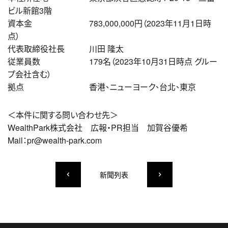
ビル新館3階
資本金 783,000,000円（2023年11月1日時
点）
代表取締役社長 川田 隆太
従業員数 179名（2023年10月31日時点 グルー
プ会社含む）
拠点 香港、ニューヨーク、台北、東京
＜本件に関する問い合わせ先＞
WealthPark株式会社 広報・PR担当 加賀谷優希
Mail：pr@wealth-park.com
新聞列表
keyboard_arrow_left
keyboard_arrow_right