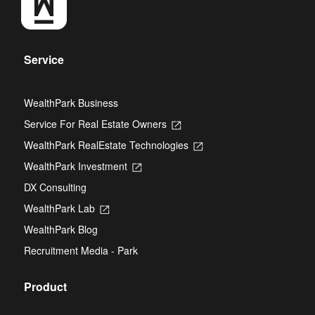
Service
WealthPark Business
Service For Real Estate Owners
Opens
in
WealthPark RealEstate Technologies
Opens
a
in
new
WealthPark Investment
Opens
a
tab
in
new
DX Consulting
a
tab
new
WealthPark Lab
Opens
tab
in
WealthPark Blog
a
new
Recruitment Media - Park
tab
Product