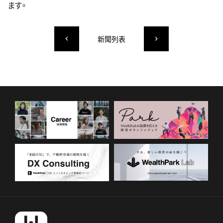
ます。
新聞列表
keyboard_arrow_left
keyboard_arrow_right