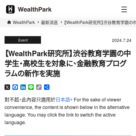
WealthPark
最新消息
【WealthPark研究所】渋谷教育
2024.7.24
Event
【WealthPark研究所】渋谷教育学園の中
学生・高校生を対象に、金融教育プログ
ラムの新作を実施
X
Facebook
LinkedIn
Line
Copy
分
Link
享
對不起，此內容只適用於
日本語
。 For the sake of viewer
convenience, the content is shown below in the alternative
language. You may click the link to switch the active
language.