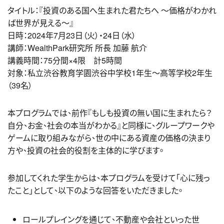
タイトル：『投資のある国へ生まれた君たちへ ～価格がわかれ
ば世界が見える～』
日時：2024年7月23日（火）・24日（水）
講師：WealthPark研究所 所長 加藤 航介
講義時間：75分間×4限 計5時間
対象：私立渋谷教育学園渋谷中学校1年生～高等学校2年生
（39名）
本プログラムでは、前作『もしも投資の無い国に生まれたら？
自分、お金、社会の本当がわかる』と同様に、
グループワークや
ゲームに取り組みながら、世の中にある資産の価格の決まり
方や、投資の社会的役割を主体的に学びます
。
参加してくれた学生からは、本プログラムを受けて「心に残っ
たこと」として、以下のような回答をいただきました。
ロールプレイングを通じて、不動産や会社といった世