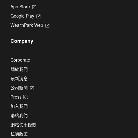
App Store
Opens
in
Google Play
Opens
a
in
new
WealthPark Web
Opens
a
tab
in
new
a
tab
Company
new
tab
Corporate
關於我們
最新消息
公司新聞
Opens
in
Press Kit
a
new
加入我們
tab
聯絡我們
網站使用條款
私隱政策