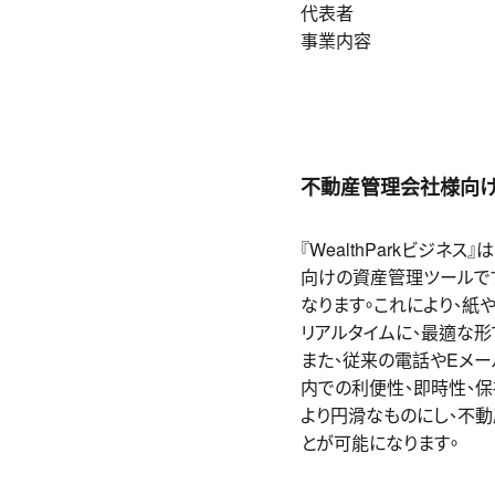
代表者 代表取
事業内容 アパート
＿
リゾート施
＿
ブロード
＿
介護事
不動産管理会社様向けの
『WealthParkビジ
向けの資産管理ツールです
なります。これにより、紙
リアルタイムに、最適な形
また、従来の電話やEメール
内での利便性、即時性、保
より円滑なものにし、不
とが可能になります。