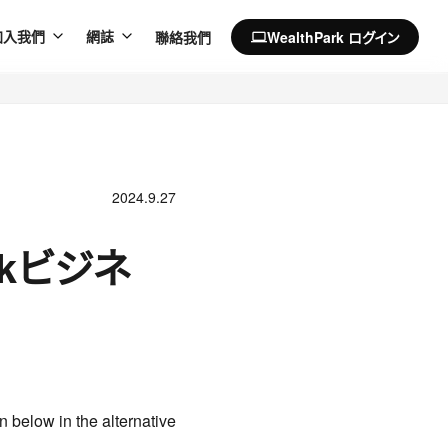
聯絡我們
WealthPark ログイン
加入我們
網誌
computer
2024.9.27
rkビジネ
n below in the alternative