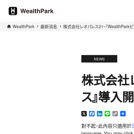
WealthPark
最新消息
株式会社レオパレス21、『WealthPa
NEWS
株式会社レオ
ス』導入
X
Facebook
LinkedIn
Line
Copy
分
Link
享
對不起，此內容只適用於
language. You may click t