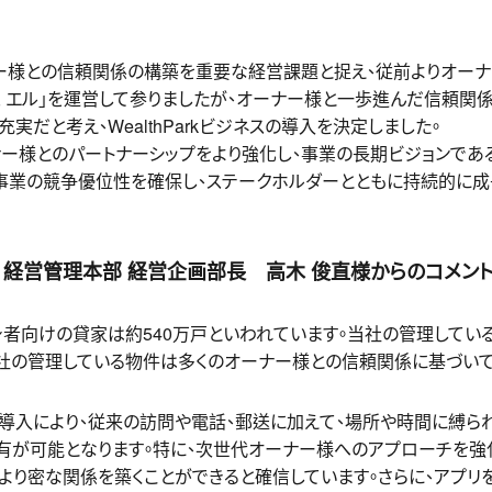
ナー様との信頼関係の構築を重要な経営課題と捉え、従前よりオー
ス エル」を運営して参りましたが、オーナー様と一歩進んだ信頼関
実だと考え、WealthParkビジネスの導入を決定しました。
ー様とのパートナーシップをより強化し、事業の長期ビジョンであ
事業の競争優位性を確保し、ステークホルダーとともに持続的に成
1 経営管理本部 経営企画部長 高木 俊直様からのコメン
者向けの貸家は約540万戸といわれています。当社の管理している
当社の管理している物件は多くのオーナー様との信頼関係に基づい
ネス」の導入により、従来の訪問や電話、郵送に加えて、場所や時間に縛
有が可能となります。特に、次世代オーナー様へのアプローチを強化
より密な関係を築くことができると確信しています。さらに、アプリ