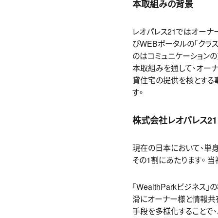
本取組みの背景
レオパレス21ではオー
びWEBポータルの「クラ
のはコミュニケーションの充
本取組みを通して、オーナ
貸住宅の提供を核とする
す。
株式会社レオパレス2
現在の日本において、単身
その1割にあたります。 
「WealthParkビジ
滑にオーナー様と情報共
手段を多様化することで、