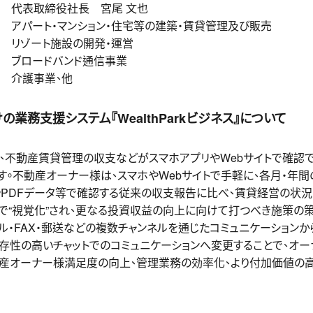
締役社長 宮尾 文也
・マンション・住宅等の建築・賃貸管理及び販売
設の開発・運営
バンド通信事業
業、他
業務支援システム『WealthParkビジネス』について
ネス』は、不動産賃貸管理の収支などがスマホアプリやWebサイトで確
。不動産オーナー様は、スマホやWebサイトで手軽に、各月・年間
やPDFデータ等で確認する従来の収支報告に比べ、賃貸経営の状況
で“視覚化”され、更なる投資収益の向上に向けて打つべき施策の
・FAX・郵送などの複数チャンネルを通じたコミュニケーションから『We
存性の高いチャットでのコミュニケーションへ変更することで、オー
動産オーナー様満足度の向上、管理業務の効率化、より付加価値の