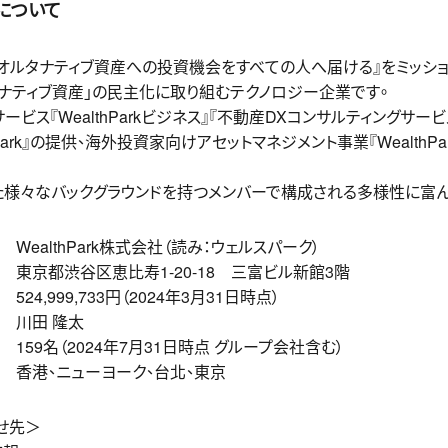
について
社は『オルタナティブ資産への投資機会をすべての人へ届ける』をミッシ
ナティブ資産」の民主化に取り組むテクノロジー企業です。
ビス『WealthParkビジネス』『不動産DXコンサルティングサー
Park』の提供、海外投資家向けアセットマネジメント事業『WealthP
た様々なバックグラウンドを持つメンバーで構成される多様性に富
ark株式会社（読み：ウェルスパーク）
谷区恵比寿1-20-18 三富ビル新館3階
,733円（2024年3月31日時点）
川田 隆太
024年7月31日時点 グループ会社含む）
ューヨーク、台北、東京
せ先＞