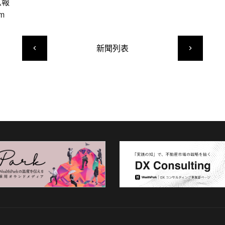
広報
om
新聞列表
keyboard_arrow_left
keyboard_arrow_right