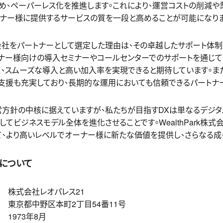
め、ペーパーレス化を推進します。これにより、運営コストの削減や
ーナー様に提供するサービスの質を一段と高めることが可能になりま
k株式会社をパートナーとして選定した理由は、その卓越したサポート体
ーナー様向けの導入セミナーやコールセンターでのサポートを通じて
、スムーズな導入と高い加入率を実現できると期待しています。ま
支援も充実しており、長期的な運用においても信頼できるパートナー
営方針の中核に据えていますが、私たちが目指すDXは単なるデジ
てビジネスモデル全体を進化させることです。WealthPark株式
て、より高いレベルでオーナー様に新たな価値を提供し、さらなる成
1について
社レオパレス21
中野区本町2丁目54番11号
3年8月