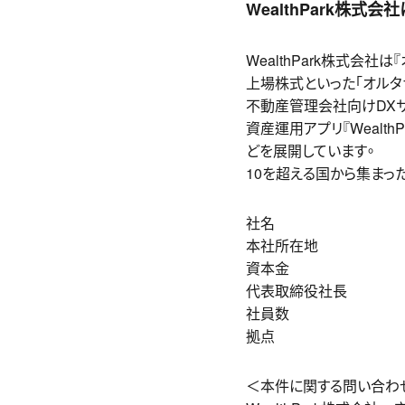
WealthPark
株式会社
WealthPark株式会
上場株式といった「オルタ
不動産管理会社向けDXサー
資産運用アプリ『Wealth
どを展開しています。
10を超える国から集まっ
社名 WealthP
本社所在地 東京都渋
資本金 524,999
代表取締役社長 
社員数 159名（2
拠点 香港、ニ
＜本件に関する問い合わ