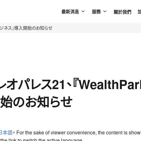
關於我們
最新消息
服務
rkビジネス』導入開始のお知らせ
パレス21、『WealthPa
開始のお知らせ
日本語
。 For the sake of viewer convenience, the content is show
he link to switch the active language.