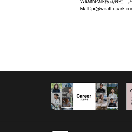
WealthPark株式会社 
Mail：pr@wealth-park.c