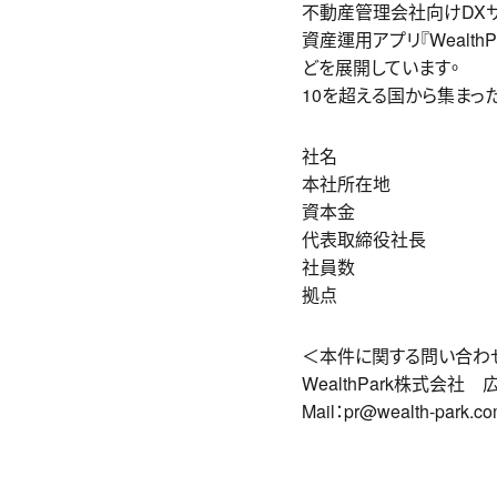
不動産管理会社向けDXサー
資産運用アプリ『Wealth
どを展開しています。
10を超える国から集まっ
社名
＿＿＿＿＿＿＿＿＿
本社所在地
＿＿＿＿＿＿
資本金
＿＿＿＿＿＿＿＿
代表取締役社長
＿＿＿＿
社員数
＿＿＿＿＿＿＿＿
拠点
＿＿＿＿＿＿＿＿＿
＜本件に関する問い合わ
WealthPark株式会社 
Mail：pr@wealth-park.c