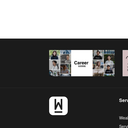
Ser
Weal
Serv