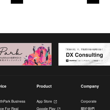
vice
Product
Company
thPark Business
App Store
Opens
Corporate
in
ice For Real
Google Play
Opens
關於我們