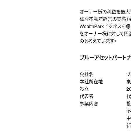
オーナー様の利益を最大
細な不動産経営の実態（キ
WealthParkビジ
をオーナー様に対して円
のと考えています。
ブルーアセットパート
会社名
＿＿＿＿＿＿＿
ブ
本社所在地
＿＿＿＿＿
東
設立
＿＿＿＿＿＿＿＿
2
代表者
＿＿＿＿＿＿＿
代
事業内容
＿＿＿＿＿＿
投
＿＿＿＿＿＿＿＿＿＿
不
＿＿＿＿＿＿＿＿＿＿
中
＿＿＿＿＿＿＿＿＿＿
新