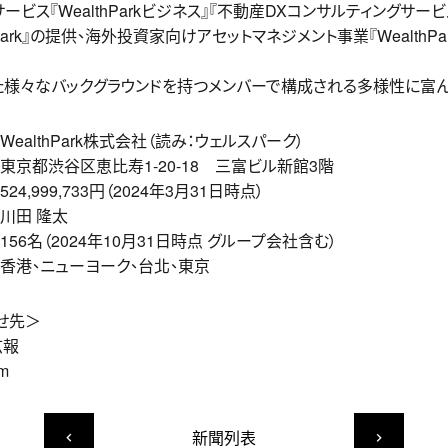
ビス『WealthParkビジネス』『不動産DXコンサルティングサー
Park』の提供、海外投資家向けアセットマネジメント事業『WealthP
た様々なバックグラウンドを持つメンバーで構成される多様性に富
WealthPark株式会社（読み：ウェルスパーク）
東京都渋谷区恵比寿1-20-18 三富ビル新館3階
524,999,733円（2024年3月31日時点）
川田 隆太
156名（2024年10月31日時点 グループ会社含む）
香港、ニューヨーク、台北、東京
せ先＞
広報
om
新聞列表
keyboard_arrow_left
keyboard_arrow_right