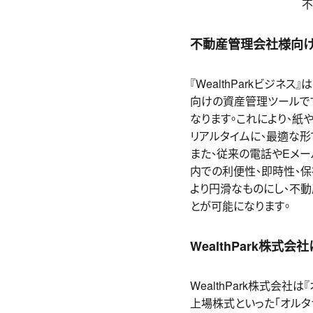
＿＿＿＿＿＿＿＿＿＿
不
不動産管理会社様向けの
『WealthParkビジ
向けの資産管理ツールです
なります。これにより、紙
リアルタイムに、最適な形
また、従来の電話やEメール
内での利便性、即時性、保
より円滑なものにし、不
とが可能になります。
WealthPark
株式会社
WealthPark株式会
上場株式といった「オルタ