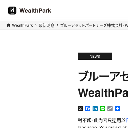
WealthPark
最新消息
ブルーアセットパートナーズ株式会社、Wea
NEWS
ブルーア
Wealth
X
Facebook
LinkedIn
Line
Copy
分
Link
享
對不起，此內容只適用於
language. You may click t