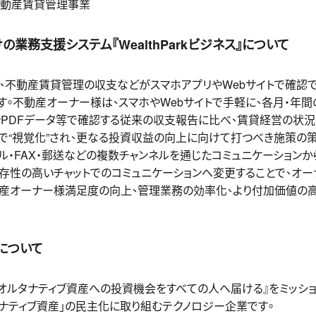
動産賃貸管理事業
業務支援システム『WealthParkビジネス』について
ネス』は、不動産賃貸管理の収支などがスマホアプリやWebサイトで確
。不動産オーナー様は、スマホやWebサイトで手軽に、各月・年間
やPDFデータ等で確認する従来の収支報告に比べ、賃貸経営の状況
で“視覚化”され、更なる投資収益の向上に向けて打つべき施策の
・FAX・郵送などの複数チャンネルを通じたコミュニケーションから『We
存性の高いチャットでのコミュニケーションへ変更することで、オー
動産オーナー様満足度の向上、管理業務の効率化、より付加価値の
について
社は『オルタナティブ資産への投資機会をすべての人へ届ける』をミッシ
ナティブ資産」の民主化に取り組むテクノロジー企業です。