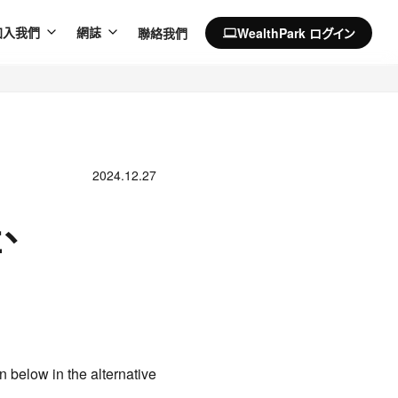
聯絡我們
WealthPark ログイン
加入我們
網誌
computer
2024.12.27
、
n below in the alternative