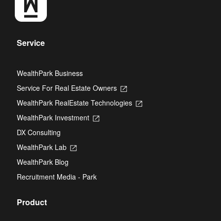
Service
WealthPark Business
Service For Real Estate Owners
Opens
in
WealthPark RealEstate Technologies
Opens
a
in
new
WealthPark Investment
Opens
a
tab
in
new
DX Consulting
a
tab
new
WealthPark Lab
Opens
tab
in
WealthPark Blog
a
new
Recruitment Media - Park
tab
Product