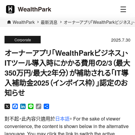
WealthPark
最新消息
オーナーアプリ「WealthParkビジネ
2025.7.30
Corporate
オーナーアプリ「WealthParkビジネス」、
ITツール導入時にかかる費用の2/3（最大
350万円/最大2年分）が補助される「IT導
入補助金2025（インボイス枠）」認定のお
知らせ
X
Facebook
LinkedIn
Line
Copy
分
Link
享
對不起，此內容只適用於
日本語
。 For the sake of viewer
convenience, the content is shown below in the alternative
language. You may click the link to switch the active