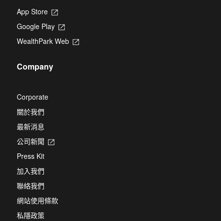
App Store
Opens
in
Google Play
Opens
a
in
new
WealthPark Web
Opens
a
tab
in
new
a
tab
Company
new
tab
Corporate
關於我們
最新消息
公司新聞
Opens
in
Press Kit
a
new
加入我們
tab
聯絡我們
網站使用條款
私隱政策