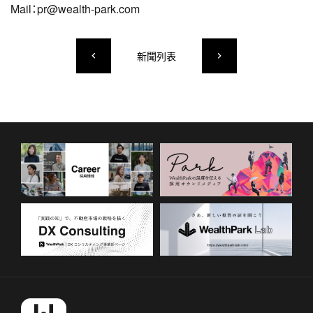
Mail：pr@wealth-park.com
新聞列表
keyboard_arrow_left
keyboard_arrow_right