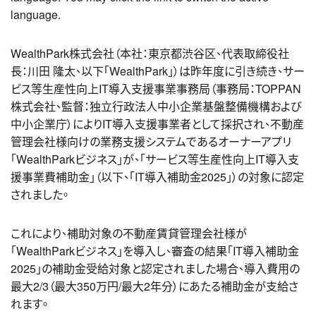
language.
WealthPark株式会社（本社：東京都渋谷区、代表取締役社
長：川田 隆太、以下「WealthPark」）は
昨年度に引き続き、サー
ビス等生産性向上IT導入支援事業事務局（事務局：TOPPAN
株式会社、監督：独立行政法人中小企業基盤整備機構および
中小企業庁）によりIT導入支援事業者として採択され、不動産
管理会社様向けの業務支援システムであるオーナーアプリ
「WealthParkビジネス」が、「サービス等生産性向上IT導入支
援事業費補助金」（以下、「IT導入補助金2025」）の対象に認定
されました。
これにより、補助対象の不動産賃貸管理会社様が
「WealthParkビジネス」を導入し、審査の結果「IT導入補助金
2025」の補助金受給対象と認定されました場合、導入費用の
最大2/3（最大350万円/最大2年分）にあたる補助金が支給さ
れます。