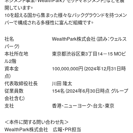
ネジメント事業『WealthParkアセットマネジメント』などを展
開しています。
10を超える国から集まった様々なバックグラウンドを持つメン
バーで構成される多様性に富んだ組織です。
社名
＿＿＿＿＿＿＿＿
WealthPark株式会社（読み：ウェルス
パーク）
本社所在地
＿＿＿＿＿
東京都渋谷区東3丁目14－15 MOビ
ル2階
資本金
＿＿＿＿＿＿＿
100,000,000円（2024年12月31日時
点）
代表取締役社長
＿＿＿
川田 隆太
従業員数
＿＿＿＿＿＿
154名（2024年6月30日時点 グループ
会社含む）
支社
＿＿＿＿＿＿＿＿
香港、ニューヨーク、台北、東京
＜本件に関する問い合わせ先＞
WealthPark株式会社 広報・PR担当