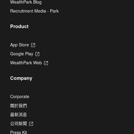
WealthPark Blog
a
new
Recruitment Media - Park
tab
Product
App Store
Opens
in
Google Play
Opens
a
in
new
WealthPark Web
Opens
a
tab
in
new
a
tab
Company
new
tab
Corporate
關於我們
最新消息
公司新聞
Opens
in
Press Kit
a