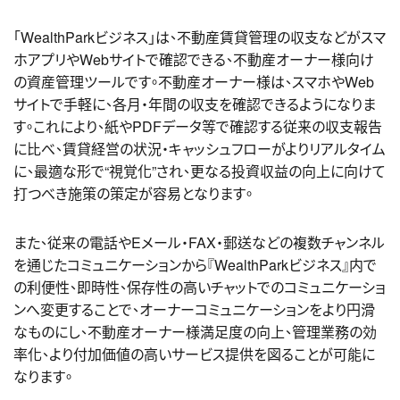
「WealthParkビジネス」は、不動産賃貸管理の収支などがスマ
ホアプリやWebサイトで確認できる、不動産オーナー様向け
の資産管理ツールです。不動産オーナー様は、スマホやWeb
サイトで手軽に、各月・年間の収支を確認できるようになりま
す。これにより、紙やPDFデータ等で確認する従来の収支報告
に比べ、賃貸経営の状況・キャッシュフローがよりリアルタイム
に、最適な形で“視覚化”され、更なる投資収益の向上に向けて
打つべき施策の策定が容易となります。
また、従来の電話やEメール・FAX・郵送などの複数チャンネル
を通じたコミュニケーションから『WealthParkビジネス』内で
の利便性、即時性、保存性の高いチャットでのコミュニケーショ
ンへ変更することで、オーナーコミュニケーションをより円滑
なものにし、不動産オーナー様満足度の向上、管理業務の効
率化、より付加価値の高いサービス提供を図ることが可能に
なります。