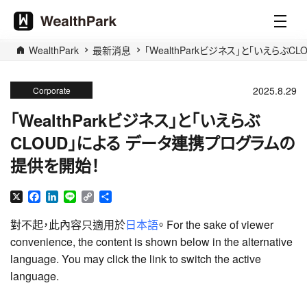
WealthPark
最新消息
「WealthParkビジネス」と「いえら
2025.8.29
Corporate
「WealthParkビジネス」と「いえらぶ
CLOUD」による データ連携プログラムの
提供を開始！
X
Facebook
LinkedIn
Line
Copy
分
Link
享
對不起，此內容只適用於
日本語
。 For the sake of viewer
convenience, the content is shown below in the alternative
language. You may click the link to switch the active
language.