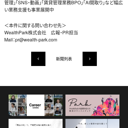
管理」「SNS・動画」「賃貸管理業務BPO」「AI間取り」など幅広
い業務支援も事業展開中
＜本件に関する問い合わせ先＞
WealthPark株式会社 広報・PR担当
Mail：pr@wealth-park.com
新聞列表
keyboard_arrow_left
keyboard_arrow_right