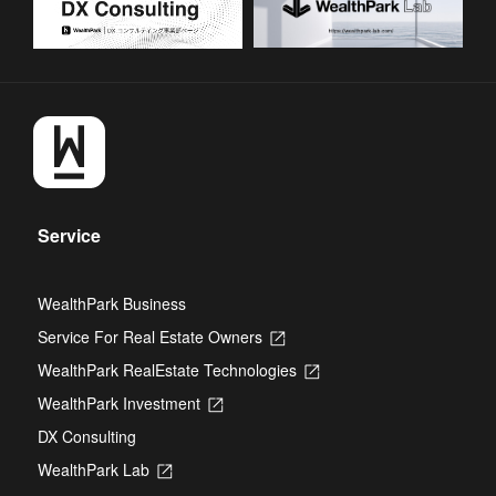
Service
WealthPark Business
Service For Real Estate Owners
Opens
in
WealthPark RealEstate Technologies
Opens
a
in
new
WealthPark Investment
Opens
a
tab
in
new
DX Consulting
a
tab
new
WealthPark Lab
Opens
tab
in