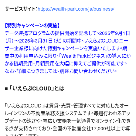
サービスサイト
：
https://wealth-park.com/ja/business/
【
特別キャンペーンの実施
】
データ連携プログラムの提供開始を記念して、2025年9月1日
（月）～2026年3月31日（火）の期間中、いえらぶCLOUDユー
ザー企業様に向けた特別キャンペーンを実施いたします。期
間中の利用申込みに限り、「WealthParkビジネス」の導入にか
かる初期費用、月額費用を大幅に抑えてご提供が可能です。
なお、詳細につきましては、別途お問い合わせください。
■ 「いえらぶCLOUD」とは
「いえらぶCLOUD」は賃貸・売買・管理すべてに対応したオー
ルインワンの不動産業務支援システムです。毎週行われるアッ
プデートの速さや、幅広い業務を一気通貫でオンライン化でき
る点が支持されており、全国の不動産会社17,000社以上で導
入されています。