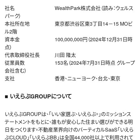
社名
＿＿＿＿＿＿＿＿
WealthPark株式会社（読み：ウェルス
パーク）
本社所在地
＿＿＿＿＿
東京都渋谷区東3丁目14－15 MOビ
ル2階
資本金
＿＿＿＿＿＿＿
100,000,000円（2024年12月31日時
点）
代表取締役社長
＿＿＿
川田 隆太
従業員数
＿＿＿＿＿＿
153名（2024年7月31日時点 グループ
会社含む）
支社
＿＿＿＿＿＿＿＿
香港、ニューヨーク、台北、東京
■ いえらぶGROUPについて
いえらぶGROUPは、「いい家選ぶ、いえらぶ。」のミッションス
テートメントをもとに、誰もが安心した住まい選びができる明
日をつくります。不動産業界向けのバーティカルSaaS「いえら
ぶCLOUD」「いえらぶBB」は全国44,000社以上で利用されて