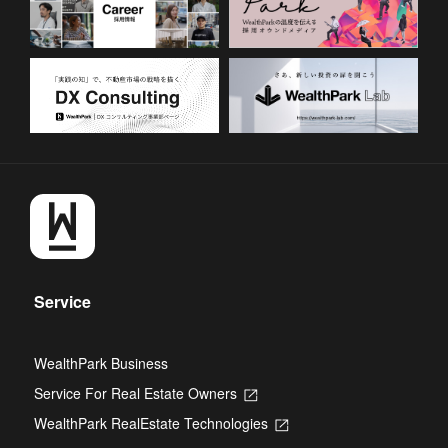
Service
WealthPark Business
Service For Real Estate Owners
Opens
in
WealthPark RealEstate Technologies
Opens
a
in
new