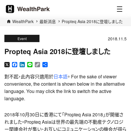
WealthPark
最新消息
Propteq Asia 2018に登壇しました
2018.11.5
Event
Propteq Asia 2018に登壇しました
X
Facebook
LinkedIn
Line
Copy
分
Link
享
對不起，此內容只適用於
日本語
。 For the sake of viewer
convenience, the content is shown below in the alternative
language. You may click the link to switch the active
language.
2018年10月30日に香港にて「Propteq Asia 2018」が開催さ
れました。Propteq Asiaは世界の最先端の不動産テクノロジ
ー関連会社が集い、お互いにコミュニケーションの機会が得ら