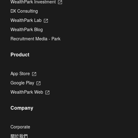
WealthPark Investment
Opens
a
tab
in
new
DX Consulting
a
tab
new
WealthPark Lab
Opens
tab
in
WealthPark Blog
a
new
Recruitment Media - Park
tab
Product
App Store
Opens
in
Google Play
Opens
a
in
new
WealthPark Web
Opens
a
tab
in
new
a
tab
Company
new
tab
Corporate
關於我們