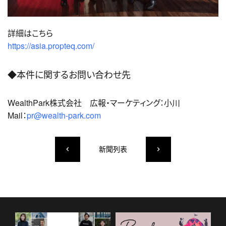
詳細はこちら
https://asia.propteq.com/
◆本件に関するお問い合わせ先
WealthPark株式会社 広報・マーケティング：小川
Mail：
pr@wealth-park.com
新聞列表
keyboard_arrow_left
keyboard_arrow_right