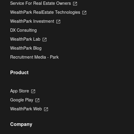
Service For Real Estate Owners
Opens
in
WealthPark RealEstate Technologies
Opens
a
in
new
WealthPark Investment
Opens
a
tab
in
new
DX Consulting
a
tab
new
WealthPark Lab
Opens
tab
in
WealthPark Blog
a
new
Recruitment Media - Park
tab
Product
App Store
Opens
in
Google Play
Opens
a
in
new
WealthPark Web
Opens
a
tab
in
new
a
tab
Company
new
tab