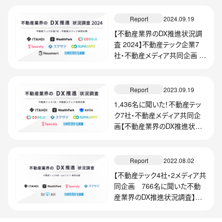
回答、75%以上の企業がDXに
よる効果を実感～
Report
2024.09.19
【不動産業界のDX推進状況調
査 2024】不動産テック企業7
社・不動産メディア共同企画
～「DX推進すべき」が99%で過
去最高！75%以上の企業がDX
による効果を実感～
Report
2023.09.19
1,436名に聞いた！不動産テッ
ク7社・不動産メディア共同企
画【不動産業界のDX推進状況
調査2023】
Report
2022.08.02
【不動産テック4社・2メディア共
同企画 766名に聞いた不動
産業界のDX推進状況調査】
2022年、不動産DX「推進すべき
だと思う」が98.4%～「DXの効