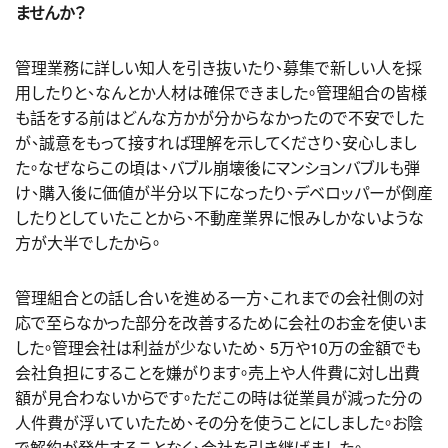
ませんか？
管理業務に詳しい知人を引き抜いたり、募集で新しい人を採
用したりと、なんとか人材は確保できました。管理組合の皆様
も話をする前はどんな方かが分からなかったので不安でした
が、誠意をもって接すれば理解を示してくださり、安心しまし
た。なぜならこの頃は、バブル崩壊後にマンションバブルも弾
け、購入後に価値が半分以下になったり、デベロッパーが倒産
したりとしていたことから、不動産業界に恨みしかないような
方が大半でしたから。
管理組合との話し合いを進める一方、これまでの会社側の対
応で至らなかった部分を改善するために会社のお金を使いま
した。管理会社は利益が少ないため、 5万や10万の金額でも
会社負担にすることを嫌がります。売上や人件費に対し出費
額が見合わないからです。ただこの時は従業員が減った分の
人件費が浮いていたため、その分を使うことにしました。お陰
で解約が発生することなく、会社を引き継げました。