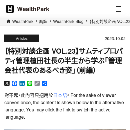
WealthPark
網誌
WealthPark Blog
【特別対談企画 VOL
2023.10.02
Articles
【特別対談企画 VOL.23】サムティプロパ
ティ管理植田社長の半生から学ぶ「管理
会社代表のあるべき姿」（前編）
X
Facebook
LinkedIn
Line
Copy
分
Link
享
對不起，此內容只適用於
日本語
。 For the sake of viewer
convenience, the content is shown below in the alternative
language. You may click the link to switch the active
language.