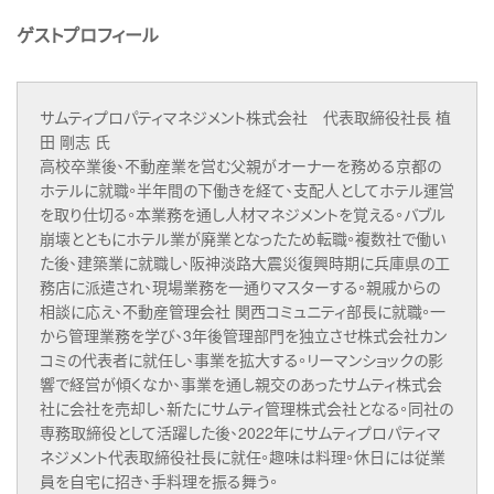
ゲストプロフィール
サムティプロパティマネジメント株式会社 代表取締役社長 植
田 剛志 氏
高校卒業後、不動産業を営む父親がオーナーを務める京都の
ホテルに就職。半年間の下働きを経て、支配人としてホテル運営
を取り仕切る。本業務を通し人材マネジメントを覚える。バブル
崩壊とともにホテル業が廃業となったため転職。複数社で働い
た後、建築業に就職し、阪神淡路大震災復興時期に兵庫県の工
務店に派遣され、現場業務を一通りマスターする。親戚からの
相談に応え、不動産管理会社 関西コミュニティ部長に就職。一
から管理業務を学び、3年後管理部門を独立させ株式会社カン
コミの代表者に就任し、事業を拡大する。リーマンショックの影
響で経営が傾くなか、事業を通し親交のあったサムティ株式会
社に会社を売却し、新たにサムティ管理株式会社となる。同社の
専務取締役として活躍した後、2022年にサムティプロパティマ
ネジメント代表取締役社長に就任。趣味は料理。休日には従業
員を自宅に招き、手料理を振る舞う。