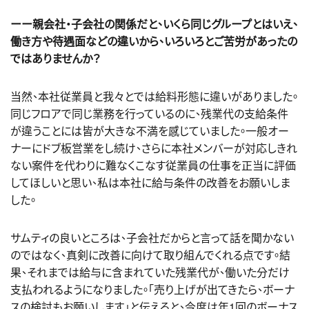
ーー親会社・子会社の関係だと、いくら同じグループとはいえ、
働き方や待遇面などの違いから、いろいろとご苦労があったの
ではありませんか？
当然、本社従業員と我々とでは給料形態に違いがありました。
同じフロアで同じ業務を行っているのに、残業代の支給条件
が違うことには皆が大きな不満を感じていました。一般オー
ナーにドブ板営業をし続け、さらに本社メンバーが対応しきれ
ない案件を代わりに難なくこなす従業員の仕事を正当に評価
してほしいと思い、私は本社に給与条件の改善をお願いしま
した。
サムティの良いところは、子会社だからと言って話を聞かない
のではなく、真剣に改善に向けて取り組んでくれる点です。結
果、それまでは給与に含まれていた残業代が、働いた分だけ
支払われるようになりました。「売り上げが出てきたら、ボーナ
スの検討もお願いします」と伝えると、今度は年1回のボーナス