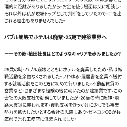
理的に距離がありましたから。お金を使う場面は父に相談し、
それ以外は私が現場トップとして判断をしていたので、口を出
される理由もありませんでした。
バブル崩壊でホテルは廃業、25歳で建築業界へ
ーーその後、植田社長はどのようなキャリアを歩みましたか？
25歳の時、バブル崩壊とともにホテルを廃業したため、私は転
職活動を余儀なくされました。いわゆる、履歴書を企業へ送付
する就職活動をこのときに初めて行いました。不動産賃貸の
営業など、さまざまな経験の後に就いたのが建築業です。この
会社の大阪支社で勤務していましたが、28歳の時に阪神・淡
路大震災に襲われます。復興支援をきっかけに少しでも事業
勢力を拡大したいとする会社の思惑もあり、ゼネコンOBが兵
庫県で営む工務店に派遣されました。