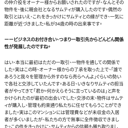
の仲介役をオーナー様からお願いされたのですが、なんとその
物件を、後に親会社となるサムティが購入したのです。偶然の
取引とはいえ、これをきっかけにサムティとの縁ができ、一気に
距離が近づきました。私が34歳の時の出来事です。
ーービジネスのお付き合い、つまり一取引先からどんどん関係
性が発展したのですね。
はい、本当に最初はただの一取引、一物件を通しての関係で
した。実はこの時、オーナー様からの了承を取った上で、「誰で
あろうと我々を管理から外すのなら売らへんよ」ぐらいの勢い
で各社と交渉していたんです。ある日、いきなりサムティの担当
者がやってきて「君か。何かえらそうに言っているのは」と声を
かけられたのが最初の出会いでした。交渉の末、物件はサムテ
ィが購入し、管理も約束通り私たちに任せてもらうことができ
ました。実はこのマンションには管理費などが未収金の入居
者が多くいましたが、私たちの方で無事に全件徴収できまし
た。この件をきっかけに、サムティからの信頼も勝ち取りまし