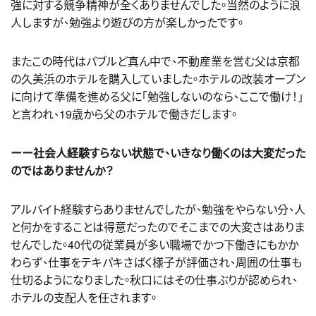
強に対する競争精神が全くありませんでした。当然のように浪
人しますが、勉強より遊びの方が楽しかったです。
またこの時代はバブルど真ん中で、不動産業を営む父は京都
の久美浜のホテルを購入していました。ホテルの改装オープン
に向けて準備を進める父に「勉強しないのなら、ここで働け！」
と言われ、19歳から父のホテルで働きだします。
ーー社会人経験すらない状態で、いきなり働くのは大変だった
のではありませんか？
アルバイト経験すらありませんでしたが、勉強をやらない分、人
と何かをすることは得意だったのでそこまでの大変さはありま
せんでした。40代の従業員が多い職場でかつ下働きにもかか
わらず、仕事をテキパキさばく様子が評価され、周囲の仕事も
仕切るようになりました。秋口にはその仕事ぶりが認められ、
ホテルの支配人を任されます。