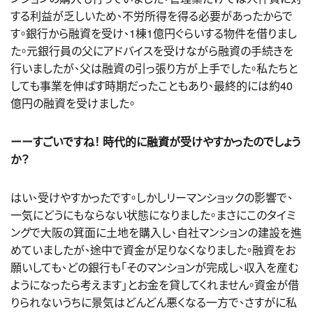
する利益が乏しいため、不労所得を得る必要があったからで
す。銀行から融資を受け、1棟1億円ぐらいする物件を借りまし
た。元銀行員の父にアドバイスを受けながら融資の手続きを
行いましたが、父は融資の引っ張り方が上手でした。私たちと
しても事業を伸ばす時期だったこともあり、最終的には約40
億円の融資を受けました。
ーーすごいですね！ 時代的に融資が受けやすかったのでしょう
か？
はい、受けやすかったです。しかしリーマンショックの影響で、
一気にどうにもならない状態になりました。まさにこのタイミ
ングで大阪の箕面に土地を購入し、自社マンションの建設を進
めていましたが、途中で資金が足りなくなりました。融資をお
願いしても、どの銀行も「そのマンションが完成し、収入を産む
ようになったら考えます」とお金を貸してくれません。資金が借
りられないうちに景気はどんどん悪くなる一方で、さすがに私