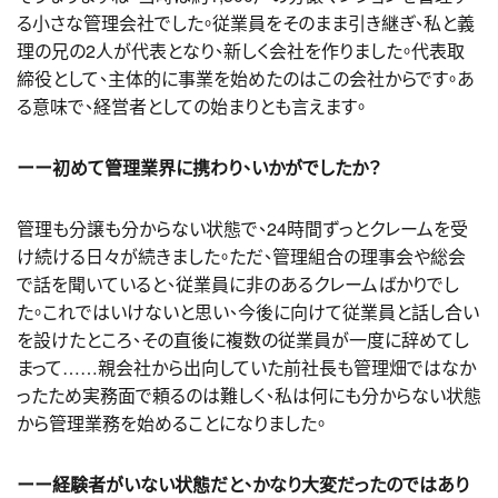
る小さな管理会社でした。従業員をそのまま引き継ぎ、私と義
理の兄の2人が代表となり、新しく会社を作りました。代表取
締役として、主体的に事業を始めたのはこの会社からです。あ
る意味で、経営者としての始まりとも言えます。
ーー初めて管理業界に携わり、いかがでしたか？
管理も分譲も分からない状態で、24時間ずっとクレームを受
け続ける日々が続きました。ただ、管理組合の理事会や総会
で話を聞いていると、従業員に非のあるクレームばかりでし
た。これではいけないと思い、今後に向けて従業員と話し合い
を設けたところ、その直後に複数の従業員が一度に辞めてし
まって……親会社から出向していた前社長も管理畑ではなか
ったため実務面で頼るのは難しく、私は何にも分からない状態
から管理業務を始めることになりました。
ーー経験者がいない状態だと、かなり大変だったのではあり