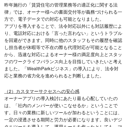
昨年施行の「賃貸住宅の管理業務等の適正化に関する法
律」では、オーナー様への書面交付等が義務づけられる一
方で、電子データでの対応も可能となりました。
アプリを導入することで、法令対応以外にも対話履歴によ
り、電話対応における「言った言わない」というトラブル
を回避ができます。同時に他のスタッフもその履歴を確認
し担当者が休暇等で不在の際も代理対応が可能となること
から、迅速な対応によるオーナー様の満足度向上とスタッ
フのワークライフバランス向上を目指していきたいと考え
ました。「WealthParkビジネス」の導入により、法令対
応と業務の省力化を進められると判断しました。
（2）カスタマーサクセスへの安心感
オーナーアプリの導入検討にあたり最も心配していたの
は、「社内のメンバーが使いこなせるか」ということで
す。日々の業務に新しいツールが加わるということには、
一定の浸透させる期間と労力が必要になります。良いデジ
タルツールを導入して、運用ルールを作ったとしても、マ