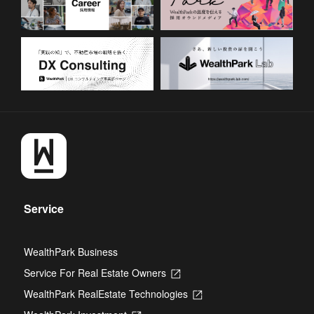
Service
WealthPark Business
Service For Real Estate Owners
Opens
in
WealthPark RealEstate Technologies
Opens
a
in
new