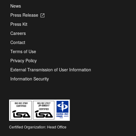
News
Press Release
Opens
in
Press Kit
a
new
Careers
tab
Contact
Terms of Use
Privacy Policy
External Transmission of User Information
Information Security
Certified Organization: Head Office