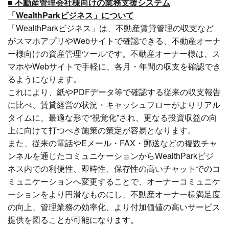
■ 不動産管理会社様向けの業務支援システム
「WealthParkビジネス」について
「WealthParkビジネス」は、不動産賃貸管理の収支など
がスマホアプリやWebサイトで確認できる、不動産オーナ
ー様向けの資産管理ツールです。不動産オーナー様は、ス
マホやWebサイトで手軽に、各月・年間の収支を確認でき
るようになります。
これにより、紙やPDFデータ等で確認する従来の収支報告
に比べ、賃貸経営の状況・キャッシュフローがよりリアル
タイムに、最適な形で“視覚化”され、更なる投資収益の向
上に向けて打つべき施策の策定が容易となります。
また、従来の電話やEメール・FAX・郵送などの複数チャ
ンネルを通じたコミュニケーションからWealthParkビジ
ネス内での利便性、即時性、保存性の高いチャットでのコ
ミュニケーションへ変更することで、オーナーコミュニケ
ーションをより円滑なものにし、不動産オーナー様満足度
の向上、管理業務の効率化、より付加価値の高いサービス
提供を図ることが可能になります。