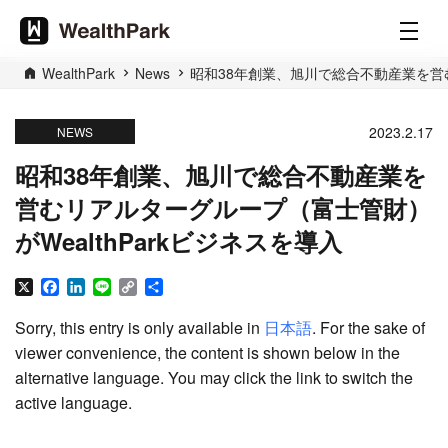
WealthPark
News
昭和38年創業、旭川で総合不動産業を営む
2023.2.17
NEWS
昭和38年創業、旭川で総合不動産業を
営むリアルターグループ（富士管財）
がWealthParkビジネスを導入
X
Facebook
LinkedIn
Line
Copy
Share
Link
Sorry, this entry is only available in
日本語
. For the sake of
viewer convenience, the content is shown below in the
alternative language. You may click the link to switch the
active language.