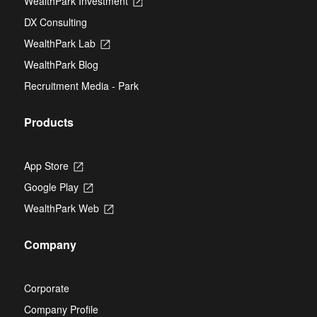
WealthPark Investment
Opens
a
tab
in
new
DX Consulting
a
tab
new
WealthPark Lab
Opens
tab
in
WealthPark Blog
a
new
Recruitment Media - Park
tab
Products
App Store
Opens
in
Google Play
Opens
a
in
new
WealthPark Web
Opens
a
tab
in
new
a
tab
Company
new
tab
Corporate
Company Profile