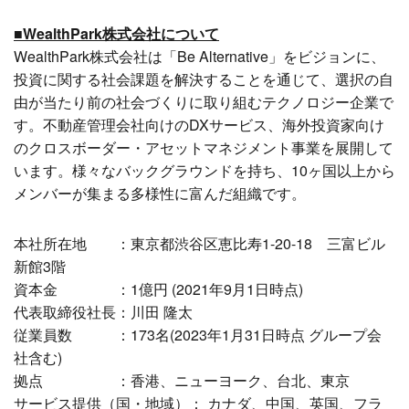
■WealthPark株式会社について
WealthPark株式会社は「Be Alternative」をビジョンに、
投資に関する社会課題を解決することを通じて、選択の自
由が当たり前の社会づくりに取り組むテクノロジー企業で
す。不動産管理会社向けのDXサービス、海外投資家向け
のクロスボーダー・アセットマネジメント事業を展開して
います。様々なバックグラウンドを持ち、10ヶ国以上から
メンバーが集まる多様性に富んだ組織です。
本社所在地 ：東京都渋谷区恵比寿1-20-18 三富ビル
新館3階
資本金 ：1億円 (2021年9月1日時点)
代表取締役社長：川田 隆太
従業員数 ：173名(2023年1月31日時点 グループ会
社含む)
拠点 ：香港、ニューヨーク、台北、東京
サービス提供（国・地域）： カナダ、中国、英国、フラ