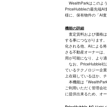
WealthParkは
PriceHubbleの最
様に、保有物件の「AI
機能の詳細
査定賃料および価格は
する事につながります。
化される他、AIによる将
さる不動産オーナーは、
用が可能になり、より適
なお、PriceHub
ているテクノロジー企業
上在籍しているほか、チ
本機能は『Wealth
ご利用いただく管理会社様
に提供出来るため、オー
PriceHubble AG.につ