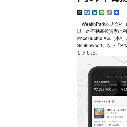
X
Facebook
LinkedIn
Line
Copy
共
Link
有
WealthPark株式会
以上の不動産投資家に利用
PriceHubble AG.（本社
Schillewaert、以
しました。