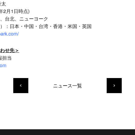
隆太
年2月1日時点)
、台北、ニューヨーク
）：日本・中国・台湾・香港・米国・英国
park.com/
わせ先＞
広報担当
com
ニュース一覧
keyboard_arrow_left
keyboard_arrow_right