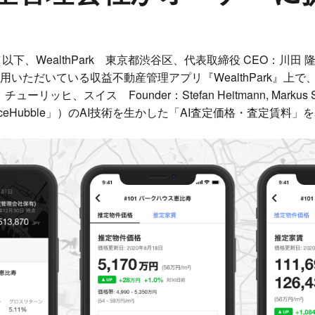
社（以下、WealthPark 東京都渋谷区、代表取締役 CEO：川
いただいている収益不動産管理アプリ『WealthPark』上で
：チューリッヒ、スイス Founder：Stefan Heitmann, Markus Sta
下「PriceHubble」）のAI技術を生かした「AI査定価格・査定