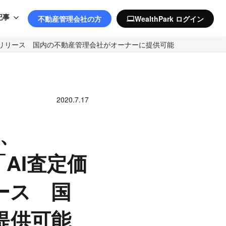
記事
不動産管理会社の方
WealthPark ログイン
computer
機能」をリリース 国内の不動産管理会社がオーナーに提供可能
2020.7.17
に、
「AI査定価
ース 国
提供可能