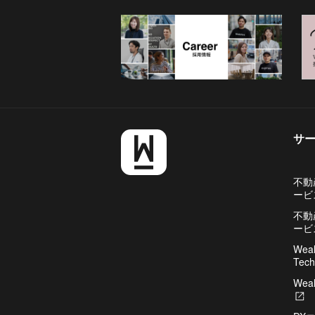
サ
不動
ービ
不動
ービ
Weal
Tech
Weal
新
し