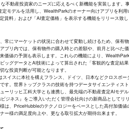
このような不動産投資家のニーズに応えるべく新機能を実装します。
先端AI査定モデルを活用し、WealthParkのオーナー向けアプリ
査定賃料」および「AI査定価格」を表示する機能をリリース致
、常にマーケットの状況に合わせて変動し続けるため、保有物
アプリ内では、保有物件の購入時との差額や、前月と比べた価
来価値の予測も表示します。これらの機能により、WealthPa
ビッグデータとAI技術によって算出された「客観的な査定結
切な投資判断が可能となります。
ble社はスイスに本社を構えフランス、ドイツ、日本などクロスボ
です。世界トップクラスの技術を持つデータサイエンティスト
ューリッヒ工科大学とも連携し、最先端の不動産査定AIモデ
Parkビジネス』をご導入いただく管理会社向けの新商品としてリ
は、PriceHubbleのテクノロジーをベースとした高付加価
ナー様の満足度向上や、更なる取引拡大が期待出来ます。
いて