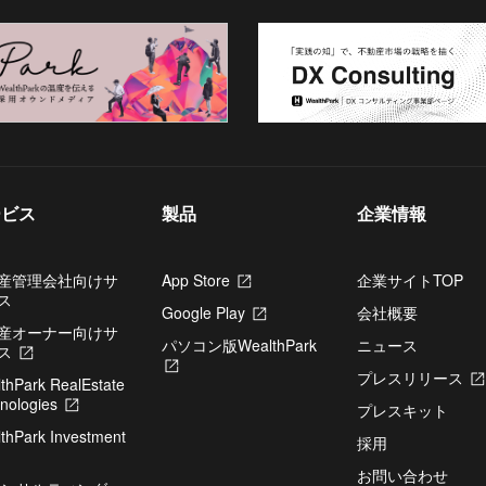
ービス
製品
企業情報
産管理会社向けサ
App Store
新
企業サイトTOP
ス
し
Google Play
新
会社概要
い
産オーナー向けサ
し
タ
パソコン版WealthPark
ニュース
ス
新
い
ブ
新
し
タ
で
プレスリリース
thPark RealEstate
し
い
ブ
開
nologies
新
い
タ
で
プレスキット
き
し
タ
ブ
開
thPark Investment
ま
い
ブ
採用
で
き
す
タ
で
開
ま
お問い合わせ
ブ
開