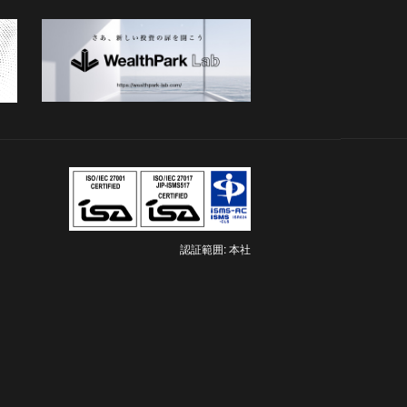
認証範囲: 本社
新
し
い
タ
ブ
で