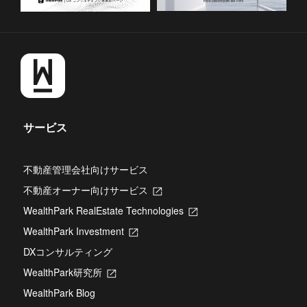
サービス
不動産管理会社向けサービス
不動産オーナー向けサービス
新
し
WealthPark RealEstate Technologies
新
い
し
タ
WealthPark Investment
新
い
ブ
し
タ
DXコンサルティング
で
い
ブ
開
タ
WealthPark研究所
新
で
き
ブ
し
開
ま
WealthPark Blog
で
い
き
す
開