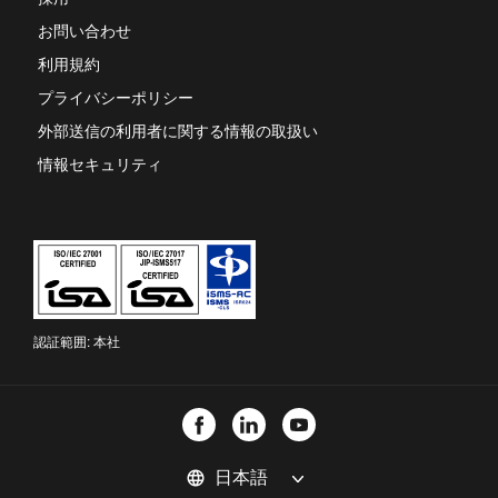
ブ
お問い合わせ
で
開
利用規約
き
ま
プライバシーポリシー
す
外部送信の利用者に関する情報の取扱い
情報セキュリティ
認証範囲: 本社
言
language