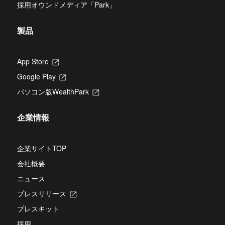
タ
ま
採用オウンドメディア「Park」
き
ブ
す
ま
で
す
開
製品
き
ま
す
App Store
新
し
Google Play
新
い
し
タ
パソコン版WealthPark
新
い
ブ
し
タ
で
い
ブ
開
企業情報
タ
で
き
ブ
開
ま
で
き
す
開
企業サイトTOP
ま
き
す
会社概要
ま
す
ニュース
プレスリリース
新
し
プレスキット
い
タ
採用