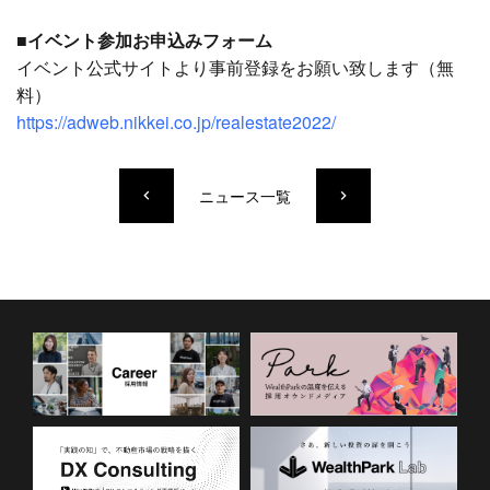
■イベント参加お申込みフォーム
イベント公式サイトより事前登録をお願い致します（無
料）
https://adweb.nikkei.co.jp/realestate2022/
ニュース一覧
keyboard_arrow_left
keyboard_arrow_right